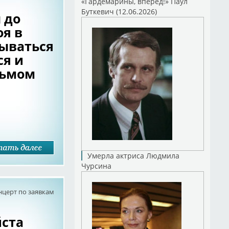
«Гардемарины, вперед!» Паул
Буткевич (12.06.2026)
 до
оя в
ываться
ся и
дьмом
Умерла актриса Людмила
Чурсина
нцерт по заявкам
ста