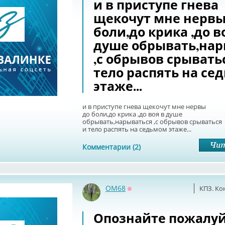
и в приступе гнева
щекочут мне нервы
боли,до крика ,до в
душе обрывать,нар
,с обрывов срывать
тело распять на се
этаже...
и в приступе гнева щекочут мне нервы
до боли,до крика ,до воя в душе
обрывать,нарываться ,с обрывов срываться
и тело распять на седьмом этаже...
Комментарии (2)
OM68
КПЗ. Ко
Оффлайн
Опознайте пожалуй