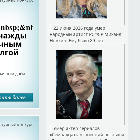
атурный конкурс
nbsp;&nbsp;&nbsp;&nbsp;&nbsp;&nbs
22 июня 2026 года умер
днажды
народный артист РСФСР Михаил
Ножкин. Ему было 89 лет
ачным
олгой
чным днём,
атурный конкурс
Умер актер сериалов
«Семнадцать мгновений весны» и