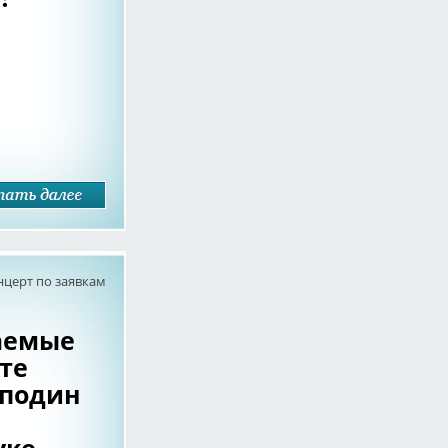
нцерт по заявкам
аемые
те
осподин