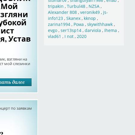
stomarov
,
shahgulyan1986
,
ehab
,
o;Мой
tripakin
,
Turbul48
,
NZSA
,
взгляни
Alexander 808
,
veronik49
,
js-
info123
,
Skanex
,
kknop
,
лубокой
zarina1994
,
Рома
,
skywithhawk
,
лист
evgo
,
ser13sp14
,
darviola
,
Ihema
,
я, Устав
vlad61
,
I not
,
2020
, взгляни на
ист мой слезинки
нцерт по заявкам
?