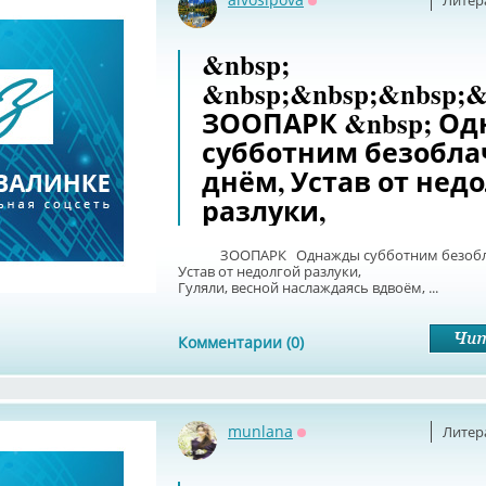
Литер
Оффлайн
&nbsp;
&nbsp;&nbsp;&nbsp;&
ЗООПАРК &nbsp; О
субботним безобл
днём, Устав от нед
разлуки,
ЗООПАРК Однажды субботним безобла
Устав от недолгой разлуки,
Гуляли, весной наслаждаясь вдвоём, ...
Комментарии (0)
munlana
Литер
Оффлайн