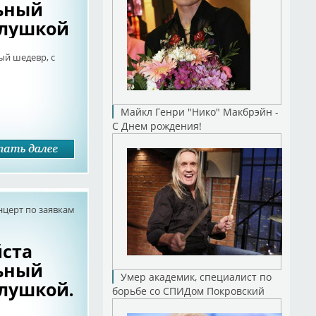
ьный
слушкой
ый шедевр, с
Майкл Генри "Нико" Макбрэйн -
С Днем рождения!
нцерт по заявкам
ста
ьный
Умер академик, специалист по
слушкой.
борьбе со СПИДом Покровский