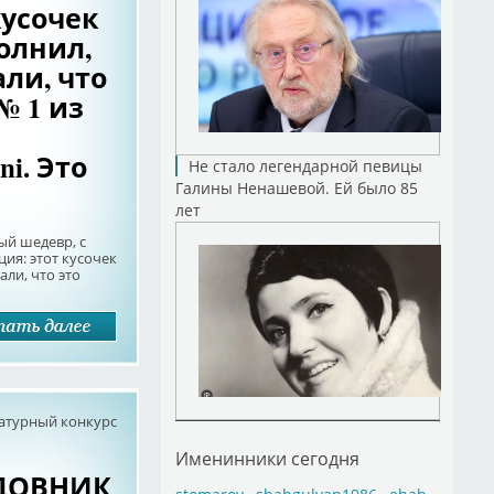
кусочек
олнил,
али, что
№ 1 из
ni. Это
Не стало легендарной певицы
Галины Ненашевой. Ей было 85
лет
ый шедевр, с
я: этот кусочек
али, что это
атурный конкурс
Именинники сегодня
АДОВНИК