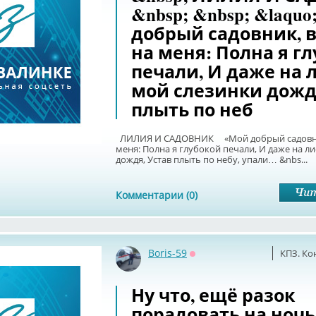
&nbsp; &nbsp; &laqu
добрый садовник, 
на меня: Полна я г
печали, И даже на 
мой слезинки дожд
плыть по неб
ЛИЛИЯ И САДОВНИК «Мой добрый садовник
меня: Полна я глубокой печали, И даже на л
дождя, Устав плыть по небу, упали… &nbs...
Комментарии (0)
Boris-59
КПЗ. Ко
Оффлайн
Ну что, ещё разок
порадовать на ночь