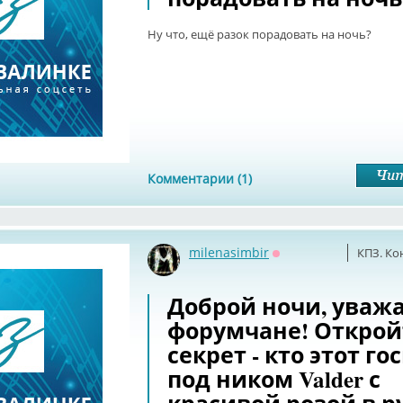
Ну что, ещё разок порадовать на ночь?
Комментарии (1)
milenasimbir
КПЗ. Ко
Оффлайн
Доброй ночи, уваж
форумчане! Открой
секрет - кто этот г
под ником Valder с