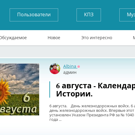
Пользователи
КПЗ
Му
Обсуждаемое
Новое
Это интересно
Albina
Оффлайн
админ
6 августа - Календа
Истории.
6 августа. День железнодорожных войск. 6 а
день железнодорожных войск. Впервые этот
установлен Указом Президента РФ за № 1040 
года ...