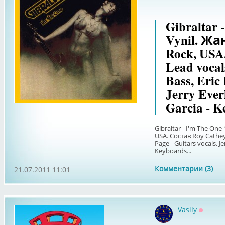
Gibraltar 
Vynil. Жа
Rock, USA
Lead vocal
Bass, Eric 
Jerry Ever
Garcia - K
Gibraltar - I'm The One
USA. Состав Roy Cathey -
Page - Guitars vocals, Je
Keyboards...
Комментарии (3)
21.07.2011 11:01
Vasily
Оффла