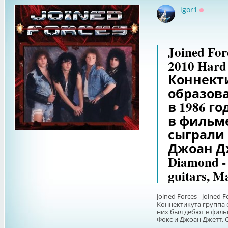
igor1
Оффлай
Joined For
2010 Hard
Коннекти
образова
в 1986 г
в фильме 
сыграли 
Джоан Дж
Diamond - v
guitars, M
Joined Forces - Joined 
Коннектикута группа о
них был дебют в фильм
Фокс и Джоан Джетт. Со