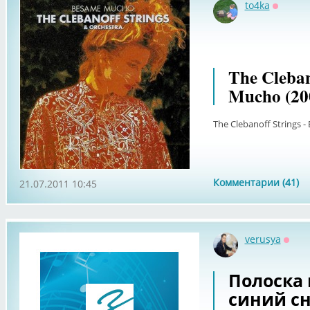
to4ka
Оффла
The Cleban
Mucho (20
The Clebanoff Strings 
Комментарии (41)
21.07.2011 10:45
verusya
Оффл
Полоска 
синий сн