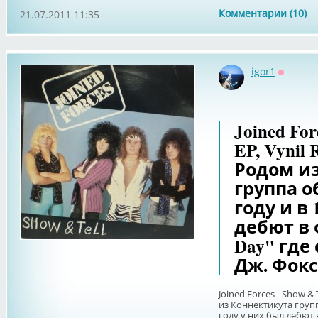
Комментарии (10)
21.07.2011 11:35
igor1
Оффлай
Joined For
EP, Vynil 
Родом и
группа о
году и в 
дебют в 
Day" где
Дж. Фокс
Joined Forces - Show & 
из Коннектикута групп
году у них был дебют 