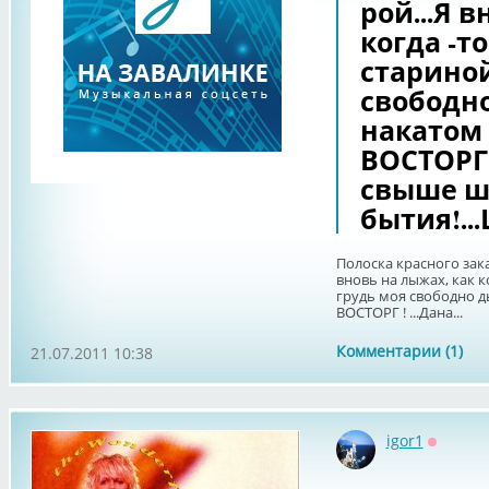
рой...Я 
когда -то
стариной 
свободно
накатом 
ВОСТОРГ 
свыше ш
бытия!..
Полоска красного закат
вновь на лыжах, как ког
грудь моя свободно д
ВОСТОРГ ! ...Дана...
Комментарии (1)
21.07.2011 10:38
igor1
Оффлай