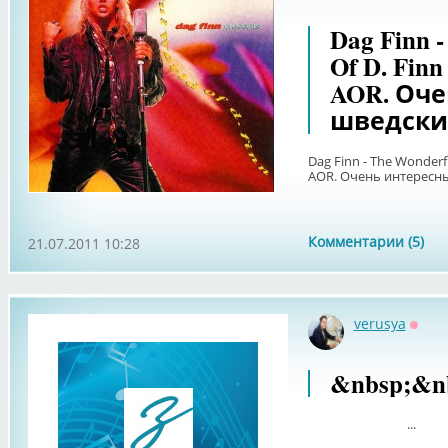
Dag Finn 
Of D. Finn
AOR. Оч
шведски
Dag Finn - The Wonderfu
AOR. Очень интересн
Комментарии (5)
21.07.2011 10:28
verusya
Оффл
&nbsp;&n
...