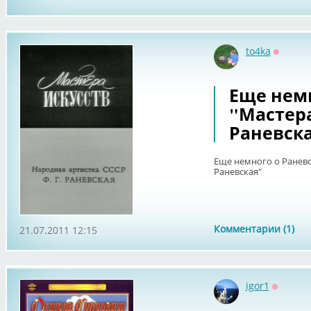
to4ka
Оффла
Еще немн
"Мастера
Раневск
Еще немного о Раневс
Раневская"
Комментарии (1)
21.07.2011 12:15
igor1
Оффлай