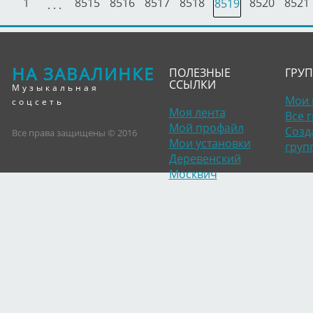
1
8515
8516
8517
8518
8520
8521
8519
. . .
НА ЗАВАЛИНКЕ
ПОЛЕЗНЫЕ
ГРУ
ССЫЛКИ
Музыкальная
Мои 
соцсеть
Моя лента
Все 
Мой профайл
Созд
Все права защищены © 2016
Мои установки
груп
Деревенский
Москвич