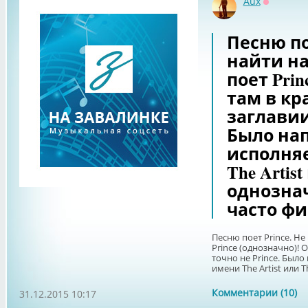
Aux
Оффлайн
Песню пое
найти на
поет Prin
там в кр
заглавии 
Было нап
исполняе
The Artist
однознач
часто фи
Песню поет Prince. Не
Prince (однозначно)! 
точно не Prince. Было
имени The Artist или The
Комментарии (10)
31.12.2015 10:17