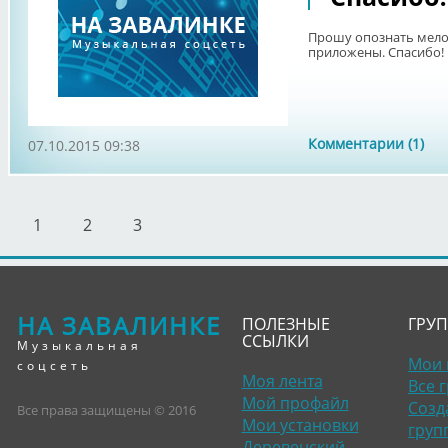
Прошу опознать мелод
приложены. Спасибо!
Комментарии (1)
07.10.2015 09:38
1
2
3
НА ЗАВАЛИНКЕ
ПОЛЕЗНЫЕ
ГРУ
ССЫЛКИ
Музыкальная
Мои 
соцсеть
Моя лента
Все 
Мой профайл
Созд
Все права защищены © 2016
Мои установки
груп
Деревенский