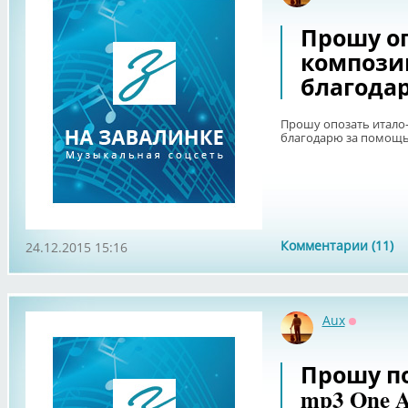
Прошу оп
композиц
благода
Прошу опозать итало-
благодарю за помощь
Комментарии (11)
24.12.2015 15:16
Aux
Оффлайн
Прошу п
mp3 One A