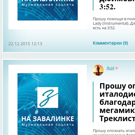
3:52.
Прошу помощи в поиске
Lady (Instrumental). Д
есть на 3:52.
Комментарии (9)
22.12.2015 12:13
Aux
Оффлайн
Прошу о
италодис
благодар
мегамикс
Треклист
Прошу опознать итало