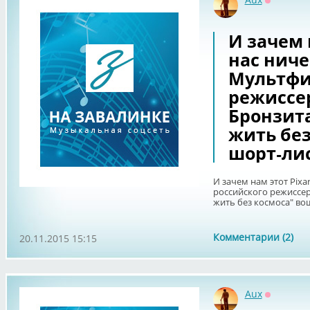
Оффлайн
И зачем н
нас ниче
Мультфи
режиссе
Бронзит
жить без
шорт-лис
И зачем нам этот Pixa
российского режиссе
жить без космоса" вош
Комментарии (2)
20.11.2015 15:15
Aux
Оффлайн