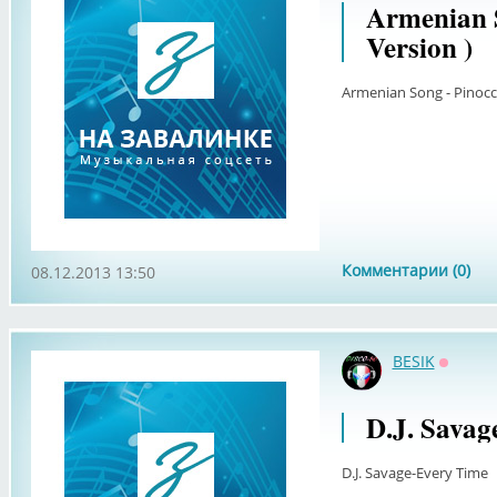
Armenian S
Version )
Armenian Song - Pinocchi
Комментарии (0)
08.12.2013 13:50
BESIK
Оффла
D.J. Savag
D.J. Savage-Every Time