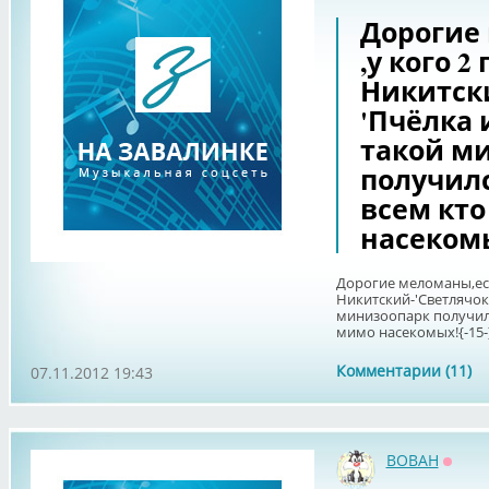
Дорогие
,у кого 
Никитски
'Пчёлка 
такой м
получился
всем кто
насекомы
Дорогие меломаны,ест
Никитский-'Светлячок'
минизоопарк получился
мимо насекомых!{-15-
Комментарии (11)
07.11.2012 19:43
BOBAH
Оффл