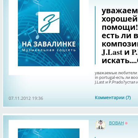
уважаем
хорошей
помощи!!!
есть ли 
компози
J.Last и 
искать...
уважаемые любители 
in portugal-есть ли в
J.Last и P.Prado?устал 
Комментарии (7)
07.11.2012 19:36
BOBAH
Оффл