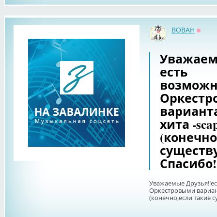
BOBAH
Оффл
Уважаем
есть
возможно
Оркестр
вариант
хита -scapr
(конечно
существу
Спасибо!
Уважаемые Друзья!!ес
Оркестровыми варианта
(конечно,если такие 