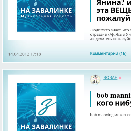
Янина? и
эта ВЕЩЬ
пожалуйс
Люди!!!!кто знает ,чт
отрада- в к/ф. Ясь и Я
,поделитесь пожалуйст
Комментарии (16)
14.04.2012 17:18
BOBAH
Оффл
bob mann
кого ниб
bob manning может ес