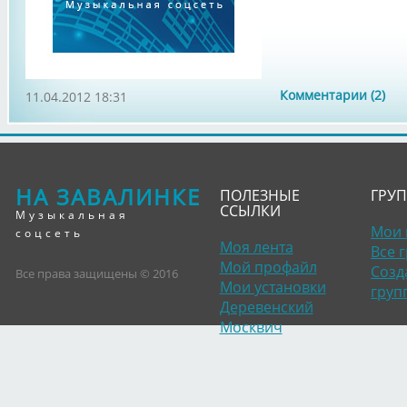
Комментарии (2)
11.04.2012 18:31
НА ЗАВАЛИНКЕ
ПОЛЕЗНЫЕ
ГРУ
ССЫЛКИ
Музыкальная
Мои 
соцсеть
Моя лента
Все 
Мой профайл
Созд
Все права защищены © 2016
Мои установки
груп
Деревенский
Москвич