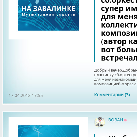
супер им
для мен
коллектив
композици
(автор к
вот боль
встречал
Добрый вечер,Добрые
пластинку сб.оркестр
для меня незнакомый 
композицией-A special 
Комментарии (3)
17.04.2012 17:55
BOBAH
Оффл