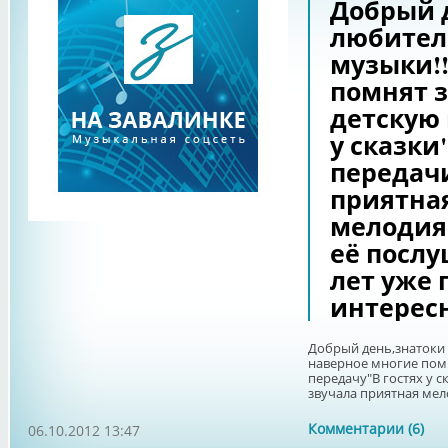
Добрый 
любител
музыки!!
помнят 
детскую 
у сказки
передач
приятна
мелодия.
её послу
лет уже 
интересн
Добрый день,знатоки 
наверное многие пом
передачу"В гостях у с
звучала приятная мело
Комментарии (6)
06.10.2012 13:47