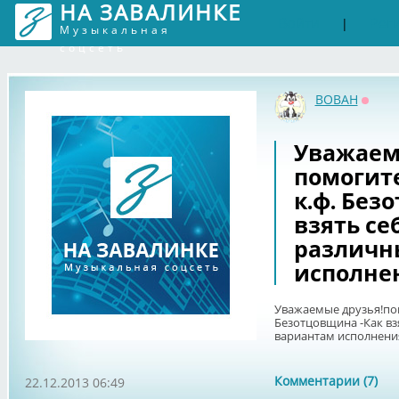
НА ЗАВАЛИНКЕ
Войти
Рег
|
Музыкальная
соцсеть
BOBAH
Оффл
Уважаем
помогит
к.ф. Без
взять се
различн
исполне
Уважаемые друзья!пом
Безотцовщина -Как вз
вариантам исполнени
Комментарии (7)
22.12.2013 06:49