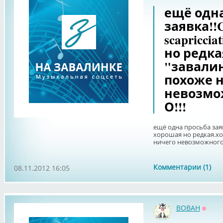
ещё одна
заявка!!C
scapricci
но редка
"завалин
похоже н
невозмож
О!!!
ещё одна просьба заявк
хорошая но редкая.хот
ничего невозможного!!
Комментарии (1)
08.11.2012 16:05
BOBAH
Оффл