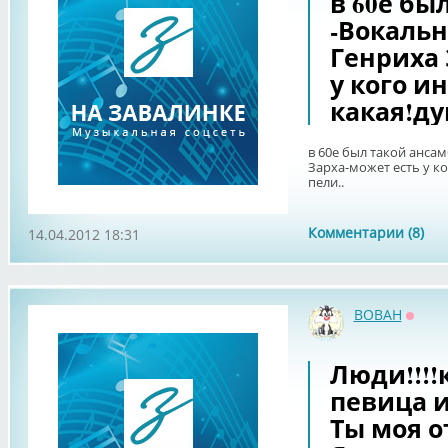
в 60е бы
-Вокальн
Генриха 
у кого и
какая!ду
в 60е был такой анса
Зарха-может есть у к
пели..
Комментарии (8)
14.04.2012 18:31
BOBAH
Оффл
Люди!!!!к
певица и
Ты моя от