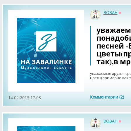
BOBAH
Оффл
уважаем
понадоби
песней -
цветы(пр
так),в м
уважаемые друзья,сро
цветы(примерно как то
Комментарии (2)
14.02.2013 17:03
BOBAH
Оффл