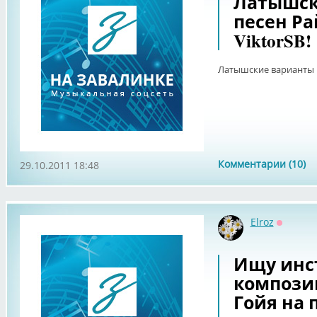
Латышск
песен Ра
ViktorSB!
Латышские варианты п
Комментарии (10)
29.10.2011 18:48
Elroz
Оффлай
Ищу инс
компози
Гойя на