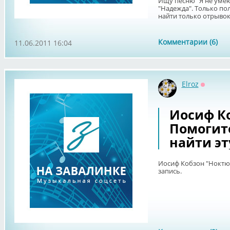
Ищу песню "Я не умею
"Надежда". Только по
найти только отрывок
Комментарии (6)
11.06.2011 16:04
Elroz
Оффлай
Иосиф К
Помогите
найти эт
Иосиф Кобзон "Ноктюр
запись.