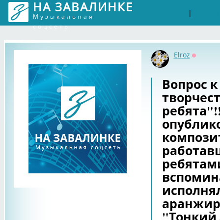
НА ЗАВАЛИНКЕ
Войти
Рег
|
Музыкальная
соцсеть
Elroz
Оффлай
Вопрос к
творчес
ребята"!!
опублик
композит
работав
ребятами
вспомин
исполня
аранжир
"Тонкий 