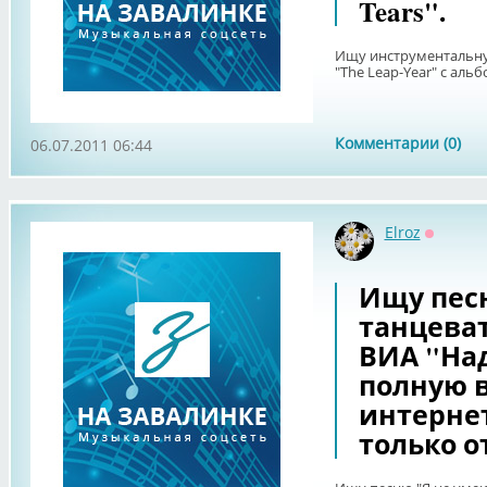
Tears".
Ищу инструментальн
"The Leap-Year" с альб
Комментарии (0)
06.07.2011 06:44
Elroz
Оффлай
Ищу пес
танцева
ВИА "Над
полную в
интерне
только о