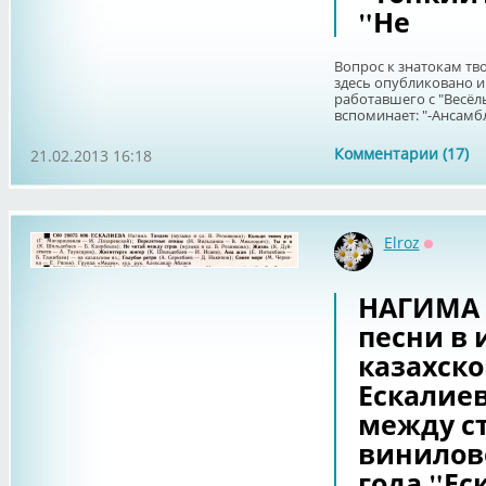
"Не
Вопрос к знатокам тво
здесь опубликовано 
работавшего с "Весёл
вспоминает: "-Ансамбл
Комментарии (17)
21.02.2013 16:18
Elroz
Оффлай
НАГИМА 
песни в
казахск
Ескалиев
между ст
винилово
года "Ес