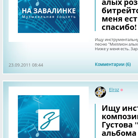
алых роз
битрейто
меня ест
спасибо!
Ищу инструментальну
песню "Миллион алых 
Ниже у меня есть. Зар
Комментарии (6)
23.09.2011 08:44
Elroz
Оффлай
Ищу инс
компози
Густова "
альбома 