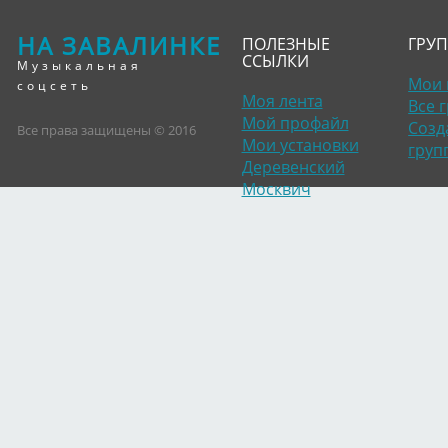
НА ЗАВАЛИНКЕ
ПОЛЕЗНЫЕ
ГРУ
ССЫЛКИ
Музыкальная
Мои 
соцсеть
Моя лента
Все 
Мой профайл
Созд
Все права защищены © 2016
Мои установки
груп
Деревенский
Москвич