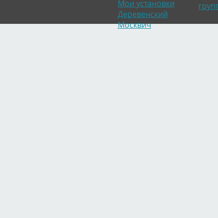
Мои установки
груп
Деревенский
Москвич