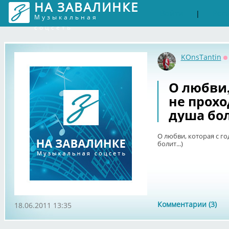
НА ЗАВАЛИНКЕ
Войти
Рег
|
Музыкальная
соцсеть
KOnsTantin
О
О любви,
не проход
душа боли
О любви, которая с го
болит...)
Комментарии (3)
18.06.2011 13:35