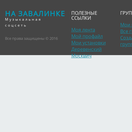
НА ЗАВАЛИНКЕ
ПОЛЕЗНЫЕ
ГРУ
ССЫЛКИ
Музыкальная
Мои 
соцсеть
Моя лента
Все 
Мой профайл
Созд
Все права защищены © 2016
Мои установки
груп
Деревенский
Москвич