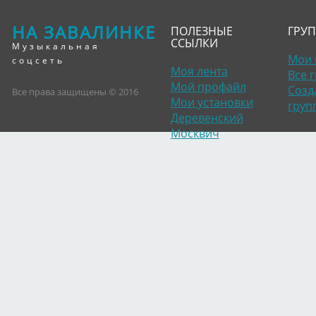
НА ЗАВАЛИНКЕ
ПОЛЕЗНЫЕ
ГРУ
ССЫЛКИ
Музыкальная
Мои 
соцсеть
Моя лента
Все 
Мой профайл
Созд
Все права защищены © 2016
Мои установки
груп
Деревенский
Москвич