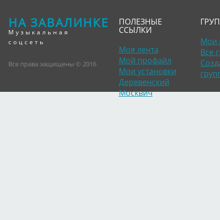
НА ЗАВАЛИНКЕ
ПОЛЕЗНЫЕ
ГРУ
ССЫЛКИ
Музыкальная
Мои 
соцсеть
Моя лента
Все 
Мой профайл
Созд
Все права защищены © 2016
Мои установки
груп
Деревенский
Москвич