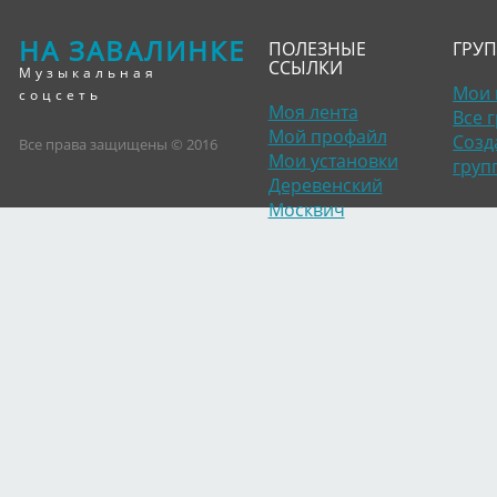
НА ЗАВАЛИНКЕ
ПОЛЕЗНЫЕ
ГРУ
ССЫЛКИ
Музыкальная
Мои 
соцсеть
Моя лента
Все 
Мой профайл
Созд
Все права защищены © 2016
Мои установки
груп
Деревенский
Москвич