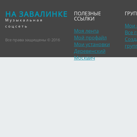
НА ЗАВАЛИНКЕ
ПОЛЕЗНЫЕ
ГРУ
ССЫЛКИ
Музыкальная
Мои 
соцсеть
Моя лента
Все 
Мой профайл
Созд
Все права защищены © 2016
Мои установки
груп
Деревенский
Москвич