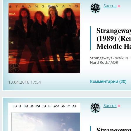
Sacrus
Оффл
Strangeway
(1989) (Re
Melodic H
Strangeways - Walk In T
Hard Rock ∕ AOR
Комментарии (20)
13.04.2016 17:54
Sacrus
Оффл
Strangeway