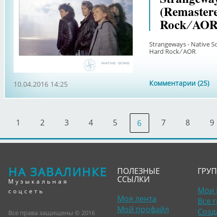
(Remastere
Rock ∕ AO
Strangeways - Native S
Hard Rock ∕ AOR
Комментарии (25)
10.04.2016 14:25
1
2
3
4
5
7
8
9
6
НА ЗАВАЛИНКЕ
ПОЛЕЗНЫЕ
ГРУ
ССЫЛКИ
Музыкальная
Мои 
соцсеть
Моя лента
Все 
Мой профайл
Созд
Все права защищены © 2016