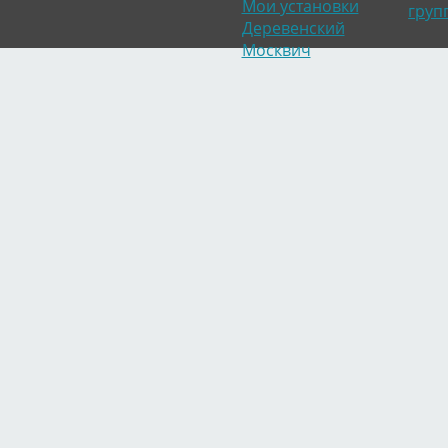
Мои установки
груп
Деревенский
Москвич