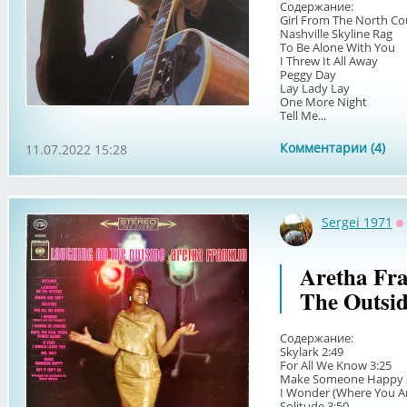
Содержание:
Girl From The North Co
Nashville Skyline Rag
To Be Alone With You
I Threw It All Away
Peggy Day
Lay Lady Lay
One More Night
Tell Me...
Комментарии (4)
11.07.2022 15:28
Sergei 1971
О
Aretha Fr
The Outsid
Содержание:
Skylark 2:49
For All We Know 3:25
Make Someone Happy 
I Wonder (Where You Ar
Solitude 3:50