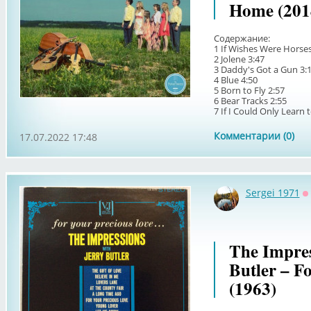
Home (201
Содержание:
1 If Wishes Were Horses
2 Jolene 3:47
3 Daddy's Got a Gun 3:
4 Blue 4:50
5 Born to Fly 2:57
6 Bear Tracks 2:55
7 If I Could Only Learn t
Комментарии (0)
17.07.2022 17:48
Sergei 1971
О
The Impres
Butler – Fo
(1963)