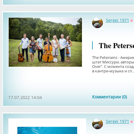
Sergei 1971
О
The Peters
The Petersens - Амери
штат Миссури, авторы п
Over". С момента соз
в кантри-музыке и сп..
Комментарии (0)
17.07.2022 14:04
Sergei 1971
О