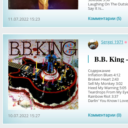
Laughing On The Outsid
Say It Is...
Комментарии (5)
11.07.2022 15:23
Sergei 1971
О
B.B. King –
Содержание
Inflation Blues 4:12
Broken Heart 2:43
Sell My Monkey 3:02
Heed My Warning 5:05
Teardrops From My Eye
Rainbow Riot 3:37
Darlin' You Know I Love.
Комментарии (0)
10.07.2022 15:27