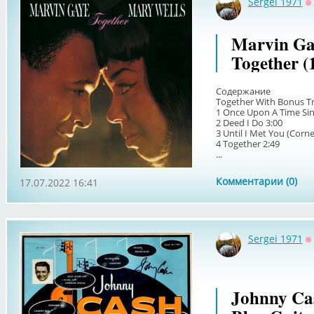
Sergei 1971
О
Marvin Ga
Together (
Содержание
Together With Bonus Tr
1 Once Upon A Time Sin
2 Deed I Do 3:00
3 Until I Met You (Corne
4 Together 2:49
...
Комментарии (0)
17.07.2022 16:41
Sergei 1971
О
Johnny Ca