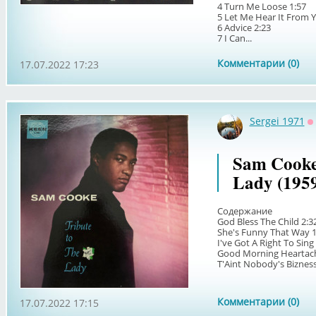
4 Turn Me Loose 1:57
5 Let Me Hear It From Y
6 Advice 2:23
7 I Can...
Комментарии (0)
17.07.2022 17:23
Sergei 1971
О
Sam Cooke
Lady (195
Содержание
God Bless The Child 2:3
She's Funny That Way 1
I've Got A Right To Sing
Good Morning Heartach
T'Aint Nobody's Bizness (
Комментарии (0)
17.07.2022 17:15