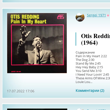
Sergei 1971
О
Otis Reddi
(1964)
Содержание
Pain In My Heart 2:22
The Dog 2:30
Stand By Me 2:45
Hey Hey Baby 2:15
You Send Me 3:10
I Need Your Lovin' 2:45
These Arms Of Mine 2:3
Louie Lou...
Комментарии (2)
17.07.2022 17:06