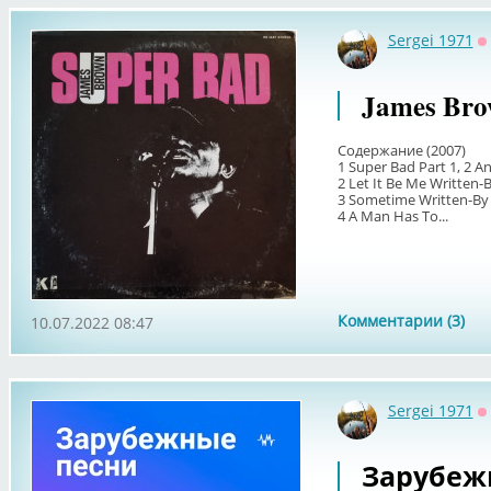
Sergei 1971
О
James Bro
Содержание (2007)
1 Super Bad Part 1, 2 An
2 Let It Be Me Written-B
3 Sometime Written-By
4 A Man Has To...
Комментарии (3)
10.07.2022 08:47
Sergei 1971
О
Зарубеж