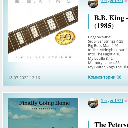
Sergei 1971
О
B.B. King –
(1985)
Содержание:
Six Silver Strings 4:23
Big Boss Man 4:46
In The Midnight Hour 3
Into The Night 4:10
My Lucille 3:42
Memory Lane 4:38
My Guitar Sings The Blue
Комментарии (0)
18.07.2022 12:16
Sergei 1971
О
The Peters