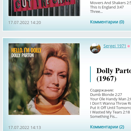
Movers And Shakers 2:
This Is England 3:47
Three...
Комментарии (0)
17.07.2022 14:20
Sergei 1971
О
Dolly Part
(1967)
Содержание:
Dumb Blonde 2:27
Your Ole Handy Man 2:
I Don't Wanna Throw Ri
Put It Off Until Tomorr
I Wasted My Tears 2:18
Something Fis...
Комментарии (2)
17.07.2022 14:13