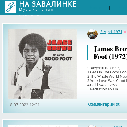
НА ЗАВАЛИНКЕ
Войти
Рег
|
Музыкальная
соцсеть
Sergei 1971
О
James Bro
Foot (1972
Содержание (1993):
1 Get On The Good Foot 
2 The Whole World Need
3 Your Love Was Good 
4 Cold Sweat 2:53
5 Recitation By Ha...
Комментарии (0)
18.07.2022 12:21