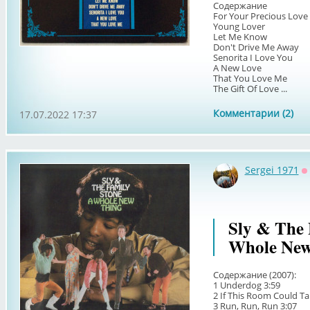
Содержание
For Your Precious Love
Young Lover
Let Me Know
Don't Drive Me Away
Senorita I Love You
A New Love
That You Love Me
The Gift Of Love ...
Комментарии (2)
17.07.2022 17:37
Sergei 1971
О
Sly & The 
Whole New
Содержание (2007):
1 Underdog 3:59
2 If This Room Could Ta
3 Run, Run, Run 3:07