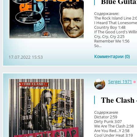
Blue Guita
Содержание:
The Rock Island Line 2:
I Heard That Lonesome 
Country Boy 1:48
If The Good Lord's Willi
Cry, Cry, Cry 2:25
Remember Me 1:56
So...
Комментарии (0)
17.07.2022 15:53
Sergei 1971
О
The Clash 
Содержание
Dictator 2:59
Dirty Punk 3:07
We Are The Clash 2:58
Are You Red...Y 2:58
Cool Under Heat 3:19