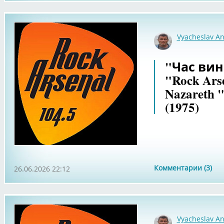
Vyacheslav An
"Час вин
"Rock Arse
Nazareth "
(1975)
Комментарии (3)
26.06.2026 22:12
Vyacheslav An