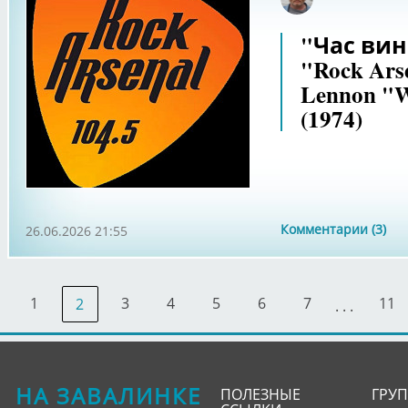
"Час вин
"Rock Ars
Lennon "W
(1974)
Комментарии (3)
26.06.2026 21:55
1
3
4
5
6
7
11
2
. . .
НА ЗАВАЛИНКЕ
ПОЛЕЗНЫЕ
ГРУ