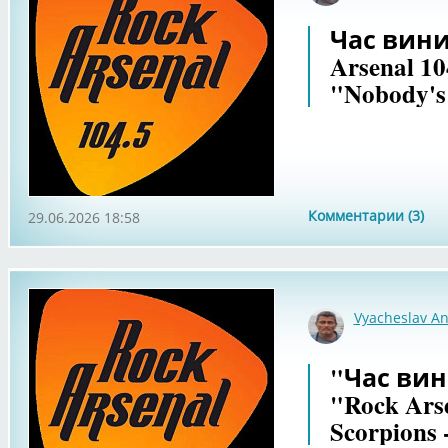
Час вини
Arsenal 10
"Nobody's 
Комментарии (3)
29.06.2026 18:58
Vyacheslav An
"Час вин
"Rock Ars
Scorpions 