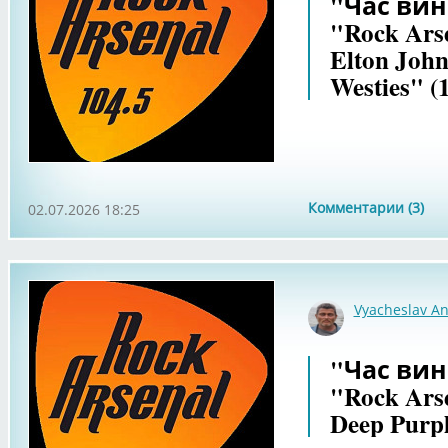
"Час вин
"Rock Ars
Elton Joh
Westies" (
Комментарии (3)
02.07.2026 18:25
Vyacheslav An
"Час вин
"Rock Ars
Deep Purpl