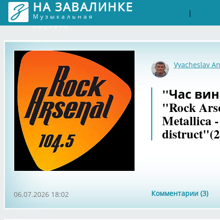
НА ЗАВАЛИНКЕ
Войти
Рег
|
Музыкальная
соцсеть
Vyacheslav An
"Час вин
"Rock Ars
Metallica -
distruct"(
Комментарии (3)
06.07.2026 18:02