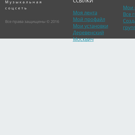
ССЫЛКИ
Музыкальная
Мои 
соцсеть
Моя лента
Все 
Мой профайл
Созд
Все права защищены © 2016
Мои установки
груп
Деревенский
Москвич