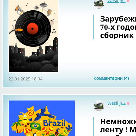
Wasilij62
Офф
Зарубеж
70-х год
сборник 
Комментарии (4)
22.01.2025 18:04
Wasilij62
Офф
Немножк
ленту ! 