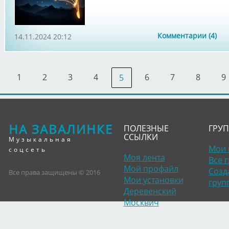
Комментарии (4)
14.11.2024 20:12
1
2
3
4
6
7
8
9
5
НА ЗАВАЛИНКЕ
ПОЛЕЗНЫЕ
ГРУ
ССЫЛКИ
Музыкальная
Мои 
соцсеть
Моя лента
Все 
Мой профайл
Созд
Все права защищены © 2016
Мои установки
груп
Деревенский
Москвич