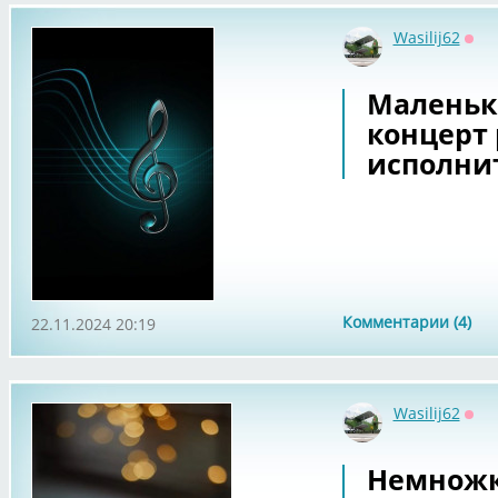
Wasilij62
Офф
Маленьк
концерт
исполни
Комментарии (4)
22.11.2024 20:19
Wasilij62
Офф
Немножко