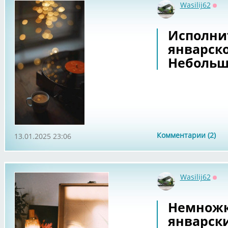
Wasilij62
Офф
Исполнит
январско
Небольш
Комментарии (2)
13.01.2025 23:06
Wasilij62
Офф
Немножк
январски