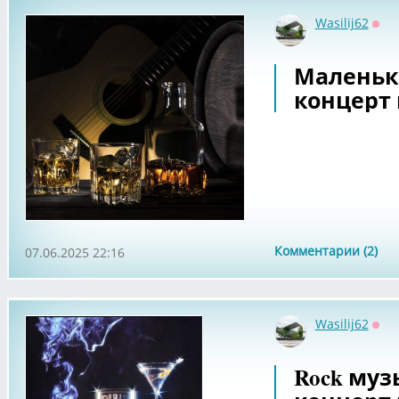
Wasilij62
Офф
Маленьк
концерт в
Комментарии (2)
07.06.2025 22:16
Wasilij62
Офф
Rock муз