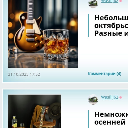
Wasilij62
Офф
Небольш
октябрь
Разные 
Комментарии (4)
21.10.2025 17:52
Wasilij62
Офф
Немножко
осенней