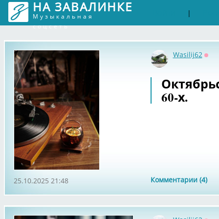
НА ЗАВАЛИНКЕ
Войти
Рег
|
Музыкальная
соцсеть
Wasilij62
Офф
Октябрьс
60-х.
Комментарии (4)
25.10.2025 21:48