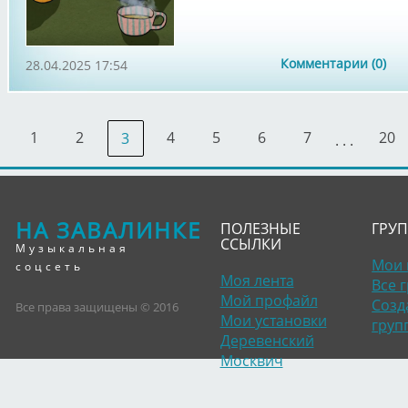
Комментарии (0)
28.04.2025 17:54
1
2
4
5
6
7
20
3
. . .
НА ЗАВАЛИНКЕ
ПОЛЕЗНЫЕ
ГРУ
ССЫЛКИ
Музыкальная
Мои 
соцсеть
Моя лента
Все 
Мой профайл
Созд
Все права защищены © 2016
Мои установки
груп
Деревенский
Москвич