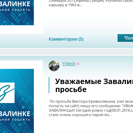
25января 2015,Афины,Греция) .Начинал сво
карьеру в 1963 в...
Комментарии (5)
Yrkesh
Оффлайн
Уважаемые Завали
просьбе
По просьбе Виктора Кривоклякина (нет во
попасть на сайт) пишу его сообщение: "УВ
ЗАВАЛИНЦЫ!! Сегодня ровно год(08.01.2016.),
стало очень хорошего парня Ан...