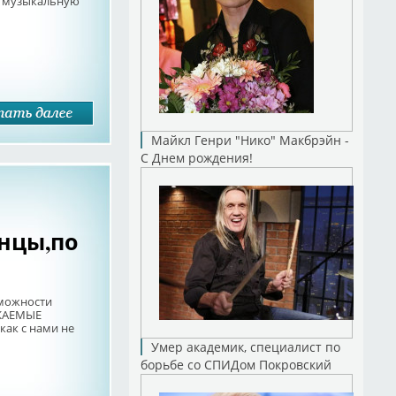
ю музыкальную
Майкл Генри "Нико" Макбрэйн -
С Днем рождения!
нцы,по
зможности
АЖАЕМЫЕ
как с нами не
Умер академик, специалист по
борьбе со СПИДом Покровский