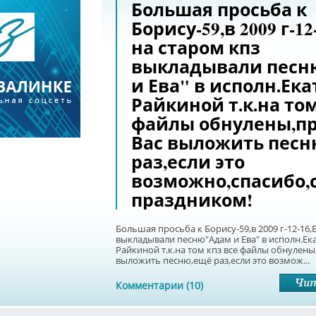
Большая просьба к
Борису-59,в 2009 г-12
на старом кпз
выкладывали песн
и Ева" в исполн.Ек
Райкиной т.к.на том
файлы обнулены,п
Вас выложить песн
раз,если это
возможно,спасибо,
праздником!
Большая просьба к Борису-59,в 2009 г-12-16,
выкладывали песню"Адам и Ева" в исполн.Е
Райкиной т.к.на том кпз все файлы обнулен
выложить песню,ещё раз,если это возмож...
Комментарии (10)