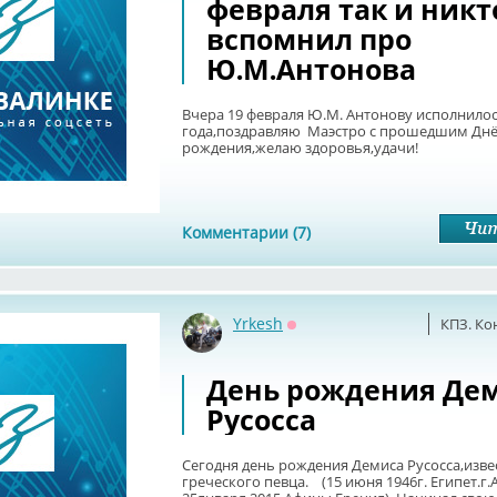
февраля так и никт
вспомнил про
Ю.М.Антонова
Вчера 19 февраля Ю.М. Антонову исполнилос
года,поздравляю Маэстро с прошедшим Дн
рождения,желаю здоровья,удачи!
Комментарии (7)
Yrkesh
КПЗ. Ко
Оффлайн
День рождения Де
Русосса
Сегодня день рождения Демиса Русосса,изве
греческого певца. (15 июня 1946г. Египет.г