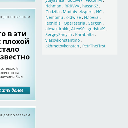
yulyashka
,
dotov47
,
VictorrM
,
richman
,
RRRVVV
,
hassn63
,
Godzila
,
Modniy-ekspert
,
ИС
,
нцерт по заявкам
Nemomu
,
oldwise
,
Илонка
,
leonidis
,
Operaseria
,
Sergen
,
alexakdrakk
,
ALex90
,
gudvin69
,
о в эти
SergeySanych
,
Karabalta
,
с плохой
vlasovkonstantino
,
akhmetovkonstan
,
PetrTheFirst
стало
звестно
,с плохой
звестно на
Анатолий был
нцерт по заявкам