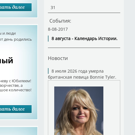
31
События:
8-08-2017
ы и люди
8 августа - Календарь Истории.
от день родились
ный
Новости
8 июля 2026 года умерла
британская певица Bonnie Tyler.
еву с Юбилеем!
орчестве, а
ьшое количество!