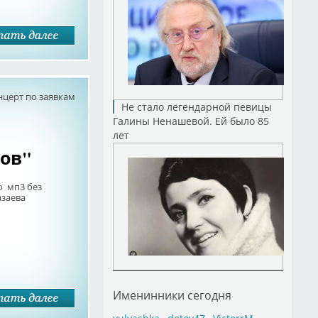
нцерт по заявкам
Не стало легендарной певицы
Галины Ненашевой. Ей было 85
лет
ов"
о мп3 без
азаева
Именинники сегодня