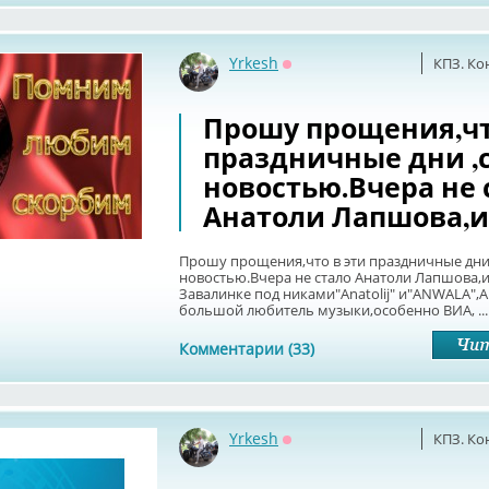
Yrkesh
КПЗ. Ко
Оффлайн
Прошу прощения,чт
праздничные дни ,
новостью.Вчера не 
Анатоли Лапшова,и
Прошу прощения,что в эти праздничные дни 
новостью.Вчера не стало Анатоли Лапшова,и
Завалинке под никами"Anatolij" и"ANWALA",
большой любитель музыки,особенно ВИА, ...
Комментарии (33)
Yrkesh
КПЗ. Ко
Оффлайн