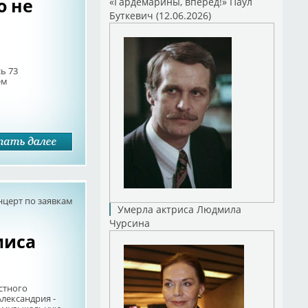
о не
«Гардемарины, вперед!» Паул
Буткевич (12.06.2026)
ь 73
ём
нцерт по заявкам
Умерла актриса Людмила
Чурсина
миса
стного
.Александрия -