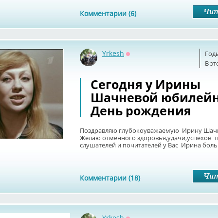
Комментарии (6)
Yrkesh
Год
Оффлайн
В эт
Сегодня у Ирины
Шачневой юбилей
День рождения
Поздравляю глубокоуважаемую Ирину Шачн
Желаю отменного здоровья,удачи,успехов тв
слушателей и почитателей у Вас Ирина бол
Комментарии (18)
Yrkesh