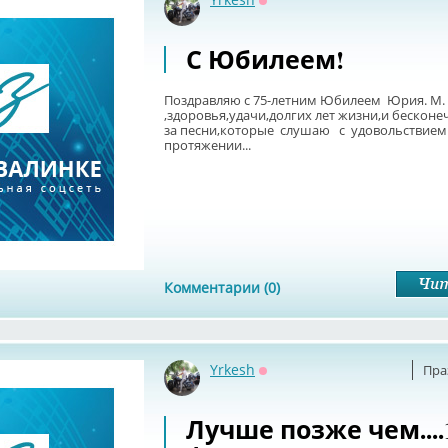
Оффлайн
С Юбилеем!
Поздравляю с 75-летним Юбилеем Юрия. М.
,здоровья,удачи,долгих лет жизни,и бескон
за песни,которые слушаю с удовольствием
протяжении...
Комментарии (0)
Yrkesh
Пра
Оффлайн
Лучше позже чем....