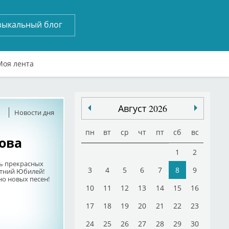
зыкальный блог
Моя лента
Август 2026
Новости дня
пн
вт
ср
чт
пт
сб
вс
ова
1
2
ь прекрасных
3
4
5
6
7
8
9
етний Юбилей!
но новых песен!
10
11
12
13
14
15
16
17
18
19
20
21
22
23
24
25
26
27
28
29
30