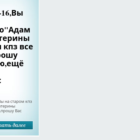
-16,Вы
ю"Адам
атерины
 кпз все
рошу
ю,ещё
с
Вы на старом кпз
катерины
ы,прошу Вас