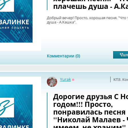
плачешь душа - А.К
Добрый вечер! Просто, хорошая песня. "Что
душа - А.Кашка".
Комментарии (0)
Yurak
КПЗ. Ко
Оффлайн
Дорогие друзья С 
годом!!! Просто,
понравилась песня
"Николай Малаев - 
имеем, не храним" 