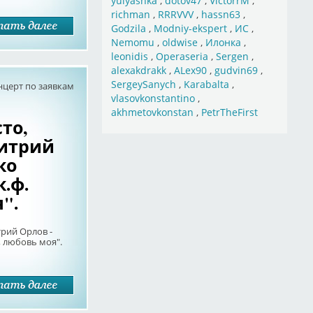
yulyashka
,
dotov47
,
VictorrM
,
richman
,
RRRVVV
,
hassn63
,
Godzila
,
Modniy-ekspert
,
ИС
,
Nemomu
,
oldwise
,
Илонка
,
leonidis
,
Operaseria
,
Sergen
,
alexakdrakk
,
ALex90
,
gudvin69
,
SergeySanych
,
Karabalta
,
нцерт по заявкам
vlasovkonstantino
,
akhmetovkonstan
,
PetrTheFirst
то,
митрий
ко
к.ф.
".
рий Орлов -
, любовь моя".