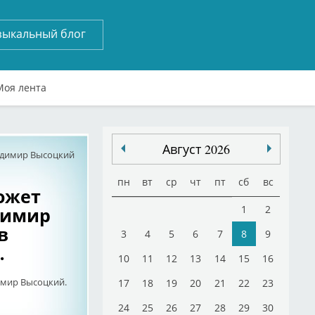
зыкальный блог
Моя лента
Август 2026
димир Высоцкий
пн
вт
ср
чт
пт
сб
вс
ожет
димир
1
2
в
3
4
5
6
7
8
9
.
10
11
12
13
14
15
16
имир Высоцкий.
17
18
19
20
21
22
23
24
25
26
27
28
29
30