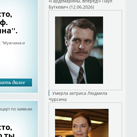
«Гардемарины, вперед!» Паул
Буткевич (12.06.2026)
то,
ф.
на".
. "Мужчина и
Умерла актриса Людмила
Чурсина
нцерт по заявкам
то,
о ты