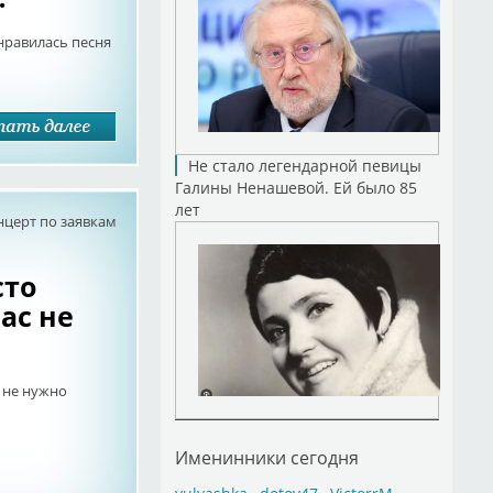
нравилась песня
Не стало легендарной певицы
Галины Ненашевой. Ей было 85
лет
нцерт по заявкам
сто
ас не
с не нужно
Именинники сегодня