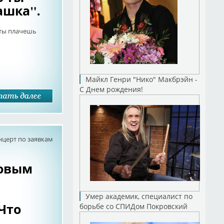
ашка".
 ты плачешь
Майкл Генри "Нико" Макбрэйн -
С Днем рождения!
нцерт по заявкам
Новым
Умер академик, специалист по
Что
борьбе со СПИДом Покровский
.