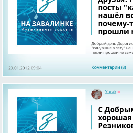
посты "к
нашёл во
почему-т
прошли 
Добрый день Дорогие
"канувшие в лету" наш
песни прошли не зам
Комментарии (8)
29.01.2012 09:04
Yurak
Оффла
С Добрым
хорошая 
Резников