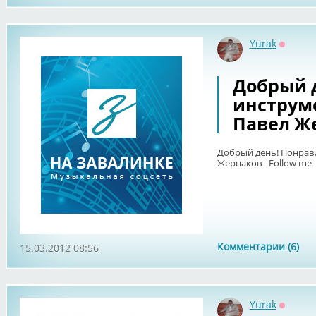
Yurak
Оффла
Добрый 
инструме
Павел Же
Добрый день! Понрави
Жернаков - Follow me
Комментарии (6)
15.03.2012 08:56
Yurak
Оффла