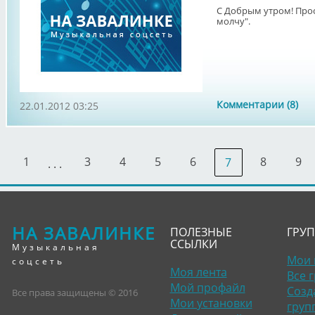
С Добрым утром! Прос
молчу".
Комментарии (8)
22.01.2012 03:25
1
3
4
5
6
8
9
7
. . .
НА ЗАВАЛИНКЕ
ПОЛЕЗНЫЕ
ГРУ
ССЫЛКИ
Музыкальная
Мои 
соцсеть
Моя лента
Все 
Мой профайл
Созд
Все права защищены © 2016
Мои установки
груп