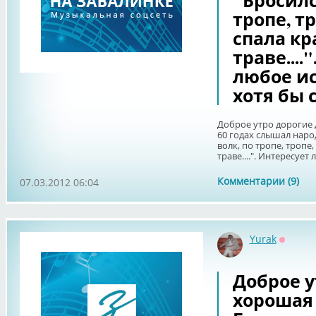
"Бросилс
тропе, тр
спала кр
траве....
любое и
хотя бы 
Доброе утро дорогие 
60 годах слышал наро
волк, по тропе, тропе
траве....". Интересует 
Комментарии (9)
07.03.2012 06:04
Yurak
Оффла
Доброе у
хорошая 