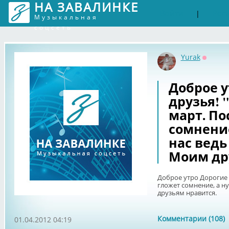
НА ЗАВАЛИНКЕ
Войти
Рег
|
Музыкальная
соцсеть
Yurak
Оффла
Доброе у
друзья! 
март. По
сомнение
нас ведь
Моим др
Доброе утро Дорогие 
гложет сомнение, а н
друзьям нравится.
Комментарии (108)
01.04.2012 04:19