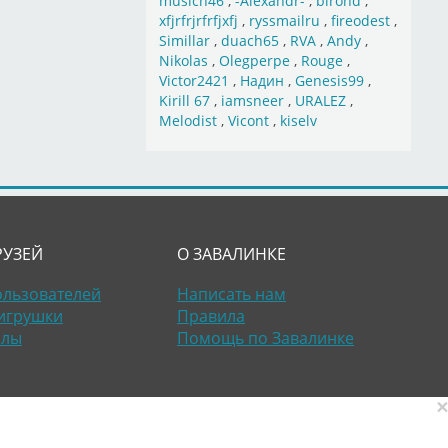
musich46
,
-Alexandr-
,
birond
,
xfjrfrjrfrfjxfj
,
ryssmailru
,
fireodest
,
Simillar
,
duach65
,
RVA
,
Andy
,
Nikolas
,
Olegperpe
,
Rouge
,
Victor2421
,
Надин
,
Genesis99
,
Kirill 67
,
iamsneer
,
URALEZ
,
Melodist
,
Vicont
,
kiselv
РУЗЕЙ
О ЗАВАЛИНКЕ
ользователей
Написать нам
игрушки
Правила
алы
Помощь по Завалинке
×