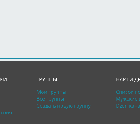
ЛКИ
ГРУППЫ
НАЙТИ Д
Мои группы
Список п
Все группы
Мужские 
Создать новую группу
Dzen кан
сквич