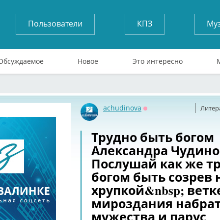
Пользователи
КПЗ
Му
Обсуждаемое
Новое
Это интересно
achudinova
Литер
Оффлайн
Трудно быть богом
Александра Чудино
Послушай как же т
богом быть созрев 
хрупкой&nbsp; ветк
мироздания набрат
мужества и парус