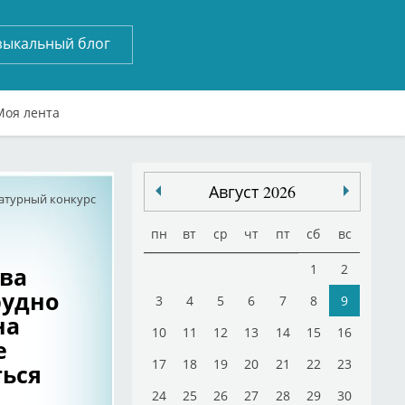
зыкальный блог
Моя лента
Август 2026
атурный конкурс
пн
вт
ср
чт
пт
сб
вс
ва
1
2
рудно
3
4
5
6
7
8
9
на
10
11
12
13
14
15
16
е
17
18
19
20
21
22
23
ься
24
25
26
27
28
29
30