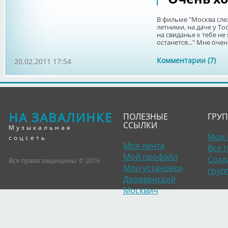
В фильме "Москва слез
летними, на даче у То
на свиданье к тебе не 
останется..." Мне очень
Комментарии (7)
20.02.2011 17:54
НА ЗАВАЛИНКЕ
ПОЛЕЗНЫЕ
ГРУ
ССЫЛКИ
Музыкальная
Мои 
соцсеть
Моя лента
Все 
Мой профайл
Созд
Все права защищены © 2016
Мои установки
груп
Деревенский
Москвич