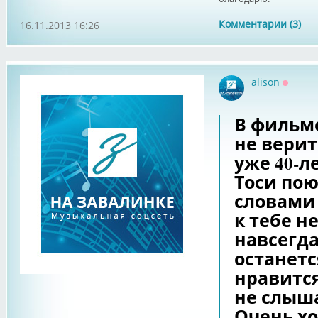
Комментарии (3)
16.11.2013 16:26
alison
Оффла
В фильм
не верит
уже 40-л
Тоси пою
словами 
к тебе не
навсегда
останетс
нравится
не слыш
Очень хо