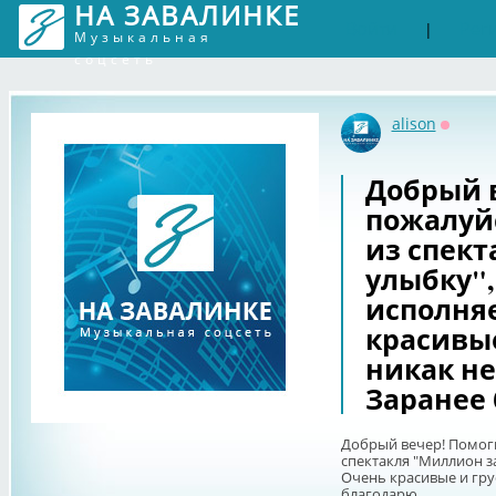
НА ЗАВАЛИНКЕ
Войти
Рег
|
Музыкальная
соцсеть
alison
Оффла
Добрый в
пожалуйс
из спект
улыбку",
исполняе
красивые
никак не
Заранее 
Добрый вечер! Помоги
спектакля "Миллион за
Очень красивые и гру
благодарю.