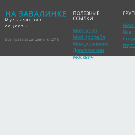
НА ЗАВАЛИНКЕ
ПОЛЕЗНЫЕ
ГРУ
ССЫЛКИ
Музыкальная
Мои 
соцсеть
Моя лента
Все 
Мой профайл
Созд
Все права защищены © 2016
Мои установки
груп
Деревенский
Москвич