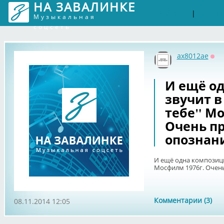
НА ЗАВАЛИНКЕ
Войти
Рег
|
Музыкальная
соцсеть
ax8012ae
Оф
И ещё од
звучит в
тебе" Мо
Очень п
опознан
И ещё одна композиция
Мосфилм 1976г. Очен
Комментарии (3)
08.11.2014 12:05