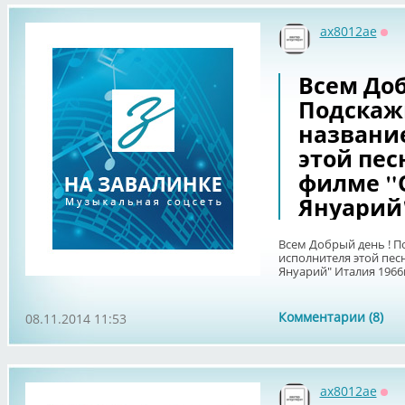
ax8012ae
Оф
Всем Доб
Подскаж
названи
этой пес
филме "
Януарий"
Всем Добрый день ! П
исполнителя этой пес
Януарий" Италия 1966г
Комментарии (8)
08.11.2014 11:53
ax8012ae
Оф