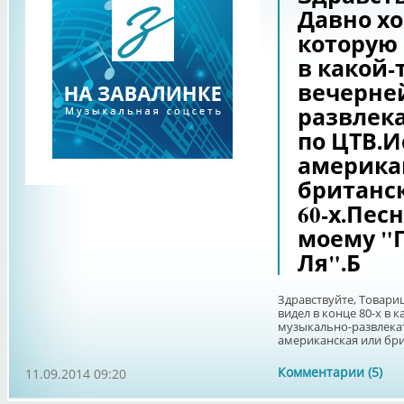
Давно хо
которую 
в какой-
вечерне
развлек
по ЦТВ.И
америка
британс
60-х.Пес
моему "П
Ля".Б
Здравствуйте, Товари
видел в конце 80-х в 
музыкально-развлека
американская или брит
Комментарии (5)
11.09.2014 09:20