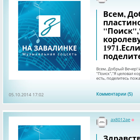
Всем, Д
пластино
"Поиск",
королев
1971.Если
поделите
Всем, Добрый Вечер! 
"Поиск","Я целовал ко
есть, поделитесь пожа
Комментарии (5)
05.10.2014 17:02
ax8012ae
Оф
Здравст