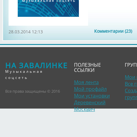
Комментарии (23)
28.03.2014 12:13
НА ЗАВАЛИНКЕ
ПОЛЕЗНЫЕ
ГРУ
ССЫЛКИ
Музыкальная
Мои 
соцсеть
Моя лента
Все 
Мой профайл
Созд
Все права защищены © 2016
Мои установки
груп
Деревенский
Москвич