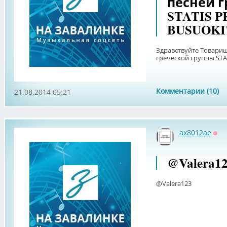
песней г
STATIS P
BUSUOKI
Здравствуйте Товарищ
греческой группы STA
Комментарии (10)
21.08.2014 05:21
ax8012ae
Оф
@Valera1
@Valera123