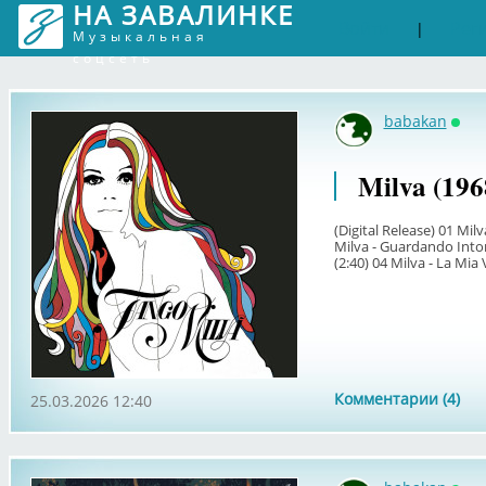
НА ЗАВАЛИНКЕ
Войти
Рег
|
Музыкальная
соцсеть
babakan
Онл
Milva (196
(Digital Release) 01 Mil
Milva - Guardando Intorn
(2:40) 04 Milva - La Mia 
Комментарии (4)
25.03.2026 12:40