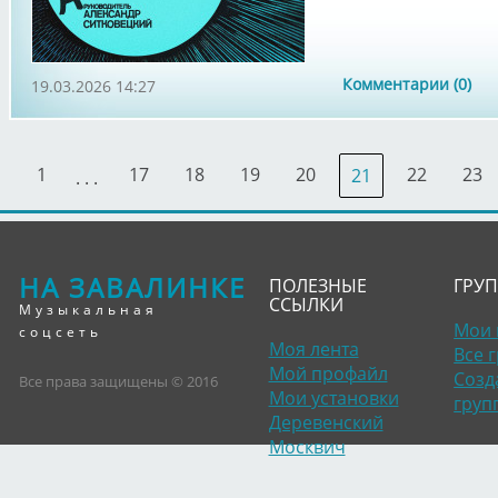
Комментарии (0)
19.03.2026 14:27
1
17
18
19
20
22
23
21
. . .
НА ЗАВАЛИНКЕ
ПОЛЕЗНЫЕ
ГРУ
ССЫЛКИ
Музыкальная
Мои 
соцсеть
Моя лента
Все 
Мой профайл
Созд
Все права защищены © 2016
Мои установки
груп
Деревенский
Москвич