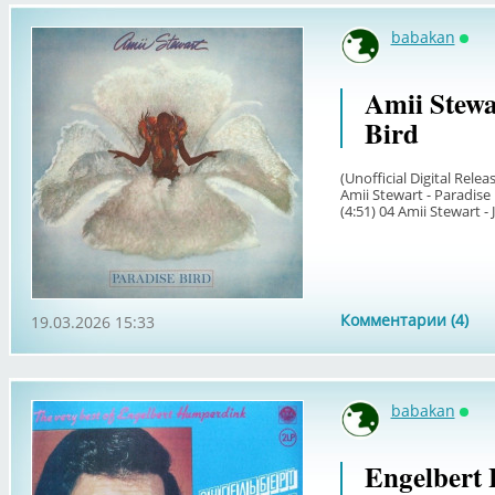
babakan
Онл
Amii Stewa
Bird
(Unofficial Digital Relea
Amii Stewart - Paradise 
(4:51) 04 Amii Stewart - 
Комментарии (4)
19.03.2026 15:33
babakan
Онл
Engelbert 