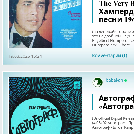
The Very 
Хамперд
песни 1967
(на лицевой стороне о
это не двойной LP (13 тр
Engelbert Humperdinck 
Humperdinck - There...
Комментарии (1)
19.03.2026 15:24
babakan
Онл
Автограф 
«Автогр
(Unofficial Digital Rel
(4:05) 02 Автограф - П
Автограф - Блюз 'Капри