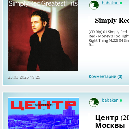
babakan
Онл
Simply Red
(CD Rip) 01 Simply Red 
Red - Money's Too Tight
Right Thing (4:22) 04 Si
R...
Комментарии (0)
23.03.2026 19:25
babakan
Онл
Центр (2
Москвы