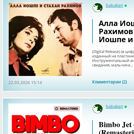
babakan
Онл
Алла Ио
Рахимов (
Иошпе и
(Digital Release) (в ц
изданный на пластинк
Инструментальный ан
свидания, мальчики...
Комментарии (2)
22.03.2026 15:14
babakan
Онл
Bimbo Jet 
(Remasteri