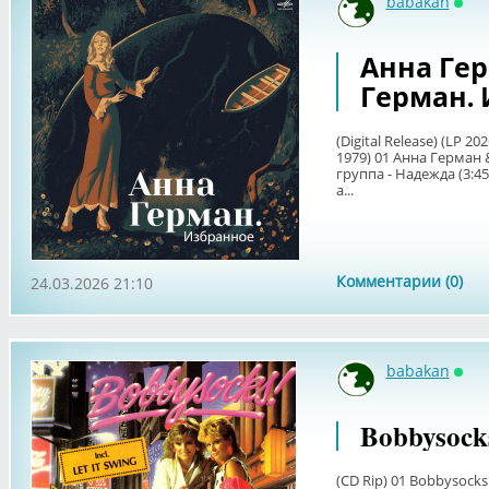
babakan
Онл
Анна Гер
Герман.
(Digital Release) (LP 20
1979) 01 Анна Герман
группа - Надежда (3:
а...
Комментарии (0)
24.03.2026 21:10
babakan
Онл
Bobbysocks
(CD Rip) 01 Bobbysocks 