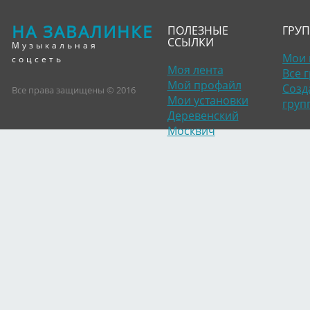
НА ЗАВАЛИНКЕ
ПОЛЕЗНЫЕ
ГРУ
ССЫЛКИ
Музыкальная
Мои 
соцсеть
Моя лента
Все 
Мой профайл
Созд
Все права защищены © 2016
Мои установки
груп
Деревенский
Москвич