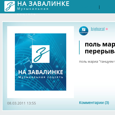
НА ЗАВАЛИНКЕ
Войти
Рег
|
Музыкальная
соцсеть
bigkorol
Офф
поль мар
перерыв
поль мариа "танцуем 
Комментарии (3)
08.03.2011 13:55