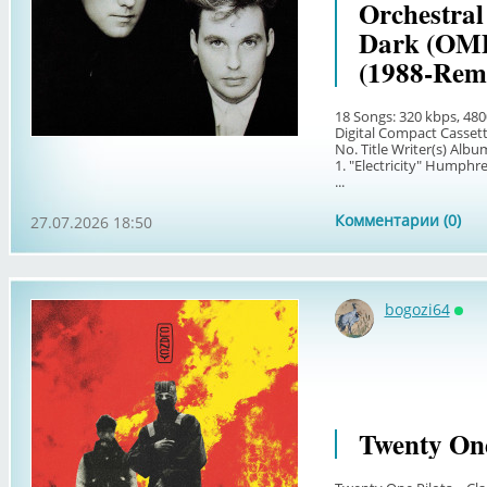
Orchestra
Dark (OMD
(1988-Rem
18 Songs: 320 kbps, 480
Digital Compact Casset
No. Title Writer(s) Alb
1. "Electricity" Humph
...
Комментарии (0)
27.07.2026 18:50
bogozi64
Онл
Twenty One