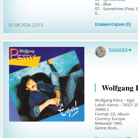
06. - Blue
07. - Sometimes (Feat.
0...
Комментарии (0)
01.08.2026 23:53
bogozi64
Онл
Wolfgang P
Wolfgang Petry – Egal
Label: Hansa – 74321 2
29999 2
Format: CD, Album
Country: Europe
Released: 1995
Genre: Rock...