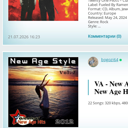
Twenty One Pilots – Cl
Label: Fueled By Rame
Format: CD, Album, Jew
Country: Europe
Released: May 24, 2024
Genre: Rock
Style: ...
Комментарии (0)
21.07.2026 16:23
bogozi64
Онл
VA - New A
New Age Hi
22 Songs: 320 kbps, 480