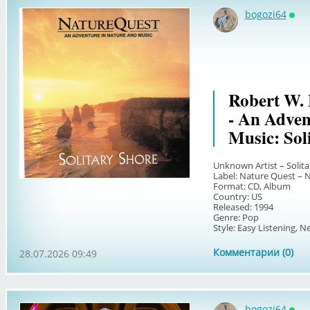
bogozi64
Онл
Robert W. 
- An Adven
Music: Sol
Unknown Artist – Solita
Label: Nature Quest – 
Format: CD, Album
Country: US
Released: 1994
Genre: Pop
Style: Easy Listening, N
Комментарии (0)
28.07.2026 09:49
bogozi64