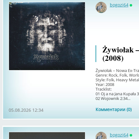
bogozi64
Онл
Żywiołak 
(2008)
Żywiołak – Nowa Ex-Tra
Genre: Rock, Folk, Worl
Style: Folk, Heavy Meta
Year: 2008
Tracklist:
01 Oj a na Jana Kupała 3
02 Wojownik 2:34...
Комментарии (0)
05.08.2026 12:34
bogozi64