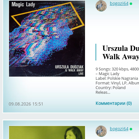
bogozi64
Онл
Urszula Du
Walk Away
9 Songs: 320 kbps, 480
– Magic Lady
Label: Polskie Nagrania
Format: Vinyl, LP, Albu
Country: Poland
Releas...
Комментарии (0)
09.08.2026 15:51
bogozi64
Онл