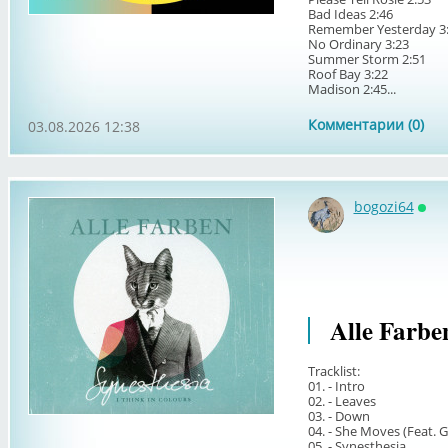
Bad Ideas 2:46
Remember Yesterday 3
No Ordinary 3:23
Summer Storm 2:51
Roof Bay 3:22
Madison 2:45...
Комментарии (0)
03.08.2026 12:38
bogozi64
Онл
Alle Farbe
Tracklist:
01. - Intro
02. - Leaves
03. - Down
04. - She Moves (Feat.
05. - Synesthesia