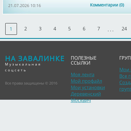
Комментарии (0)
21.07.2026 10:16
2
3
4
5
6
7
24
1
. . .
НА ЗАВАЛИНКЕ
ПОЛЕЗНЫЕ
ГРУ
ССЫЛКИ
Музыкальная
Мои 
соцсеть
Моя лента
Все 
Мой профайл
Созд
Все права защищены © 2016
Мои установки
груп
Деревенский
Москвич