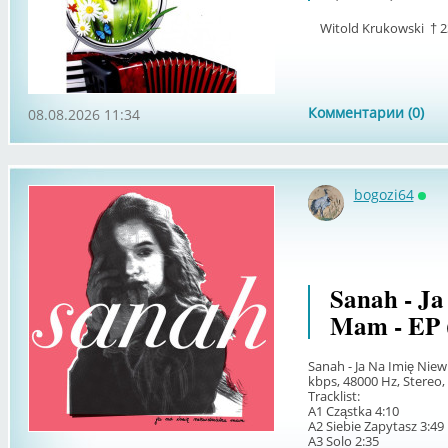
Witold Krukowski † 23
Комментарии (0)
08.08.2026 11:34
bogozi64
Онл
Sanah - Ja
Mam - EP 
Sanah - Ja Na Imię Niew
kbps, 48000 Hz, Stereo, 
Tracklist:
A1 Cząstka 4:10
A2 Siebie Zapytasz 3:49
A3 Solo 2:35