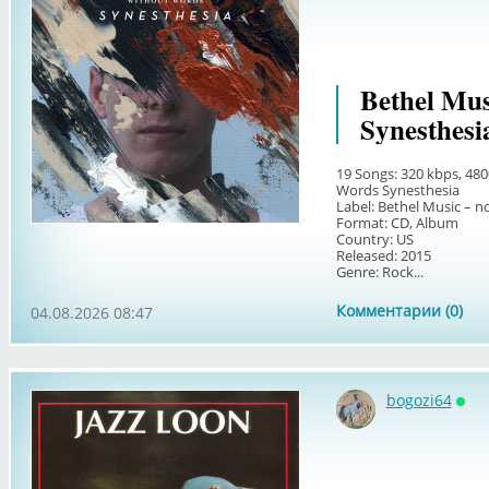
Bethel Mus
Synesthesi
19 Songs: 320 kbps, 480
Words Synesthesia
Label: Bethel Music – n
Format: CD, Album
Country: US
Released: 2015
Genre: Rock...
Комментарии (0)
04.08.2026 08:47
bogozi64
Онл