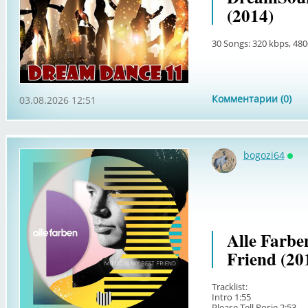
(2014)
30 Songs: 320 kbps, 480
Комментарии (0)
03.08.2026 12:51
bogozi64
Онл
Alle Farbe
Friend (20
Tracklist:
Intro 1:55
Please Tell Rosie 2:53