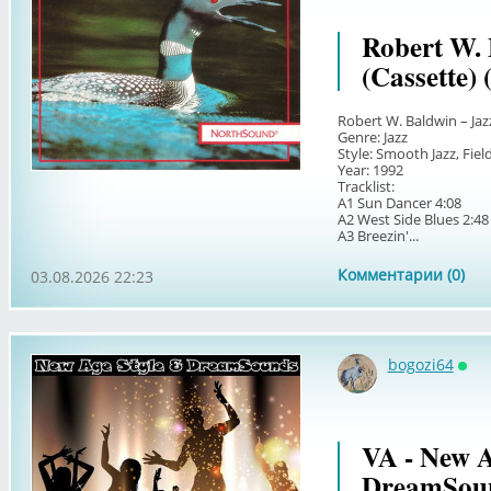
Robert W. 
(Cassette) 
Robert W. Baldwin – Ja
Genre: Jazz
Style: Smooth Jazz, Fie
Year: 1992
Tracklist:
A1 Sun Dancer 4:08
A2 West Side Blues 2:48
A3 Breezin'...
Комментарии (0)
03.08.2026 22:23
bogozi64
Онл
VA - New A
DreamSoun