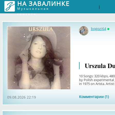
НА ЗАВАЛИНКЕ
Войти
Рег
|
Музыкальная
соцсеть
bogozi64
Онл
Urszula Du
10 Songs: 320 kbps, 480
by Polish experimental 
in 1975 on Arista. Artist
Комментарии (1)
09.08.2026 22:19