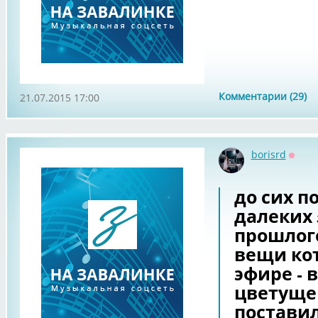
Комментарии (29)
21.07.2015 17:00
borisrd
Оффл
до сих п
далеких 
прошлог
вещи ко
эфире - в
цветуще
постави