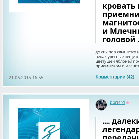
кровать 
приемни
магнито
и Млечн
головой .
до сих пор слышится и
века чудесные вещи ко
цветущей яблоней пос
приемником и магнито
Комментарии (42)
21.06.2015 16:55
borisrd
Оффл
.... далек
легенда
передачи 