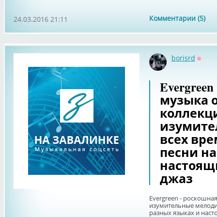
Комментарии (5)
24.03.2016 21:11
borisrd
Оффл
Evergreen
музыка 
коллекци
изумите
всех вр
песни на
настоящ
джаз
Evergreen - роскошна
изумительные мелоди
разных языках и нас