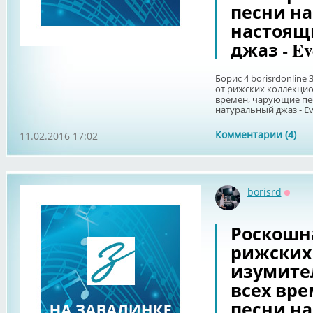
песни на
настоящ
джаз - Ev
Борис 4 borisrdonline
от рижских коллекцио
времен, чарующие пе
натуральный джаз - Eve
Комментарии (4)
11.02.2016 17:02
borisrd
Оффл
Роскошн
рижских
изумите
всех вр
песни на