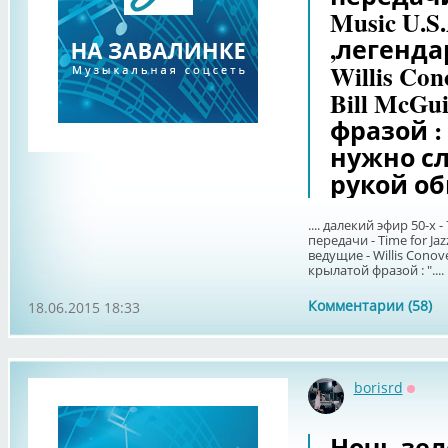
Music U.S.
,легенда
Willis Cono
Bill McGu
фразой : 
нужно с
рукой о
.... далекий эфир 50-х
передачи - Time for Ja
ведущие - Willis Conover
крылатой фразой : "....
Комментарии (58)
18.06.2015 18:33
borisrd
Оффл
Ночь,зел