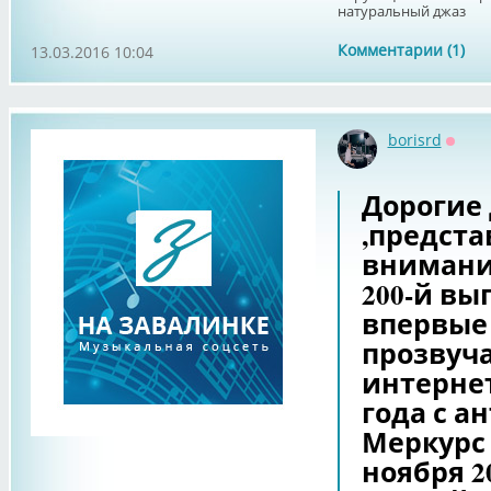
натуральный джаз
Комментарии (1)
13.03.2016 10:04
borisrd
Оффл
Дорогие 
,предст
внимани
200-й вып
впервые 
прозвуча
интернет
года с а
Меркурс 
ноября 2