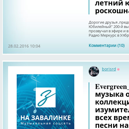
летний юб
роскошн
Дорогие друзья ,пре
Юбилейный" 200-й вып
прозвучал в эфире и в
Радио Меркурс в Улброк
Комментарии (10)
28.02.2016 10:04
borisrd
Оффл
Evergree
музыка 
коллекци
изумите
всех вр
песни на