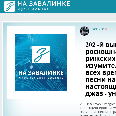
НА ЗАВАЛИНКЕ
Войти
Рег
|
Музыкальная
соцсеть
borisrd
Оффл
202 -й вы
роскошн
рижских
изумите
всех вр
песни на
настоящ
джаз - у
202 -й выпуск Evergre
коллекционеров - изу
чарующие песни на р
натуральный джаз - у