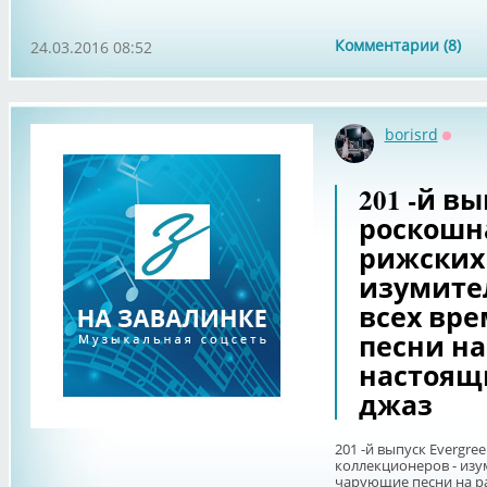
Комментарии (8)
24.03.2016 08:52
borisrd
Оффл
201 -й вы
роскошн
рижских
изумите
всех вр
песни на
настоящ
джаз
201 -й выпуск Evergre
коллекционеров - изу
чарующие песни на р