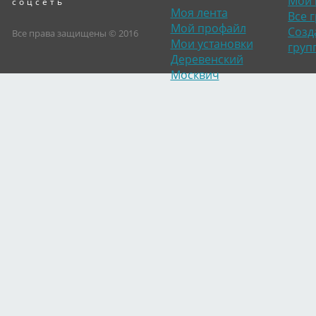
Мои 
соцсеть
Моя лента
Все 
Мой профайл
Созд
Все права защищены © 2016
Мои установки
груп
Деревенский
Москвич