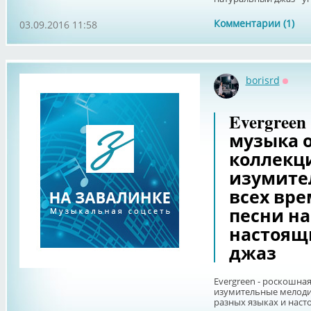
Комментарии (1)
03.09.2016 11:58
borisrd
Оффл
Evergreen
музыка 
коллекци
изумите
всех вр
песни на
настоящ
джаз
Evergreen - роскошна
изумительные мелоди
разных языках и нас