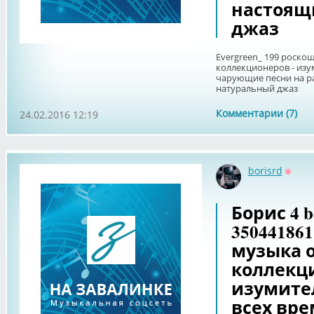
настоящ
джаз
Evergreen_ 199 роско
коллекционеров - изу
чарующие песни на р
натуральный джаз
Комментарии (7)
24.02.2016 12:19
borisrd
Оффл
Борис 4 b
35044186
музыка 
коллекци
изумите
всех вр