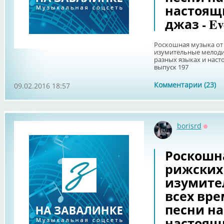
настоящ
джаз - Ev
Роскошная музыка от
изумительные мелоди
разных языках и наст
выпуск 197
Комментарии (23)
09.02.2016 18:57
borisrd
Оффл
Роскошн
рижских
изумите
всех вр
песни на
настоящ