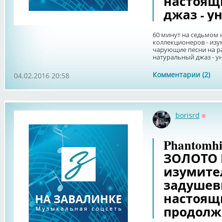
настоящ
джаз - у
60 минут на седьмом 
коллекционеров - изу
чарующие песни на р
натуральный джаз - у
Комментарии (2)
04.02.2016 20:58
borisrd
Оффл
Phantomhi
ЗОЛОТО Н
изумите
задушев
настоящ
продолж