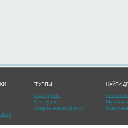
ЛКИ
ГРУППЫ
НАЙТИ Д
Мои группы
Список п
Все группы
Мужские 
Создать новую группу
Dzen кан
сквич