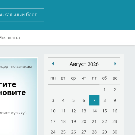
зыкальный блог
Моя лента
Август 2026
нцерт по заявкам
пн
вт
ср
чт
пт
сб
вс
гите
новите
1
2
3
4
5
6
7
8
9
10
11
12
13
14
15
16
вите музыку".
17
18
19
20
21
22
23
24
25
26
27
28
29
30