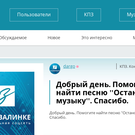
Пользователи
КПЗ
Му
Обсуждаемое
Новое
Это интересно
dargo
КПЗ. Ко
Оффлайн
Добрый день. Помо
найти песню "Оста
музыку". Спасибо.
Добрый день. Помогите найти песню "Остано
Спасибо.