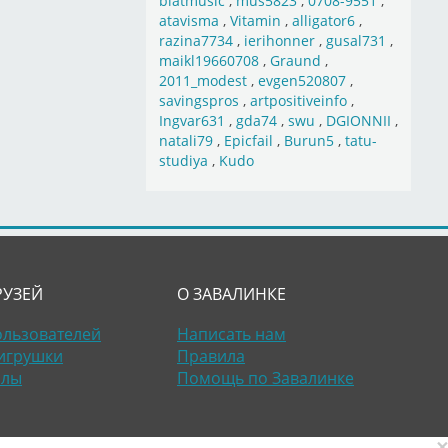
blatmusic
,
mus5823
,
0708-9551
,
atavisma
,
Vitamin
,
alligator6
,
razina7734
,
ierihonner
,
gusal731
,
maikl19660708
,
Graund
,
2011_modest
,
evgen520807
,
savingspros
,
artpositiveinfo
,
Ingvar631
,
gda74
,
swu
,
DGIONNII
,
natali79
,
Epicfail
,
Burun5
,
tatu-
studiya
,
Kudo
РУЗЕЙ
О ЗАВАЛИНКЕ
ользователей
Написать нам
игрушки
Правила
алы
Помощь по Завалинке
×