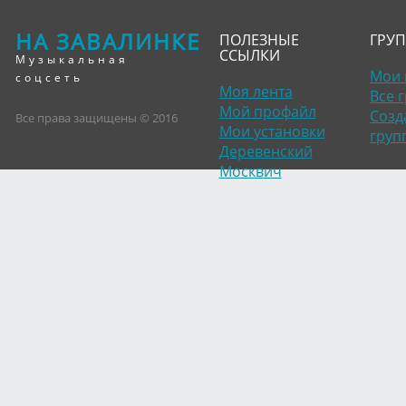
НА ЗАВАЛИНКЕ
ПОЛЕЗНЫЕ
ГРУ
ССЫЛКИ
Музыкальная
Мои 
соцсеть
Моя лента
Все 
Мой профайл
Созд
Все права защищены © 2016
Мои установки
груп
Деревенский
Москвич