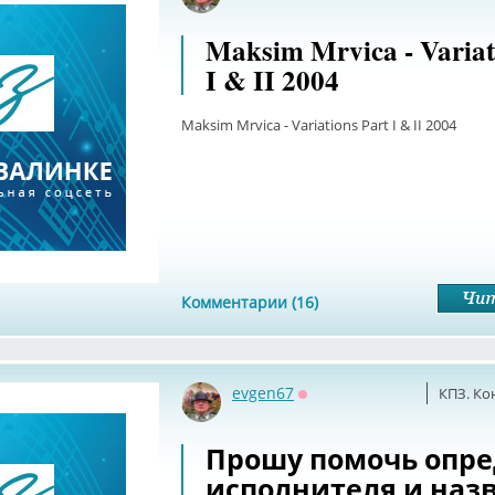
Maksim Mrvica - Variat
I & II 2004
Maksim Mrvica - Variations Part I & II 2004
Комментарии (16)
evgen67
КПЗ. Ко
Оффлайн
Прошу помочь опр
исполнителя и наз