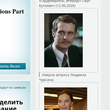
«Гардемарины, вперед!» Паул
Буткевич (12.06.2026)
ions Part
Умерла актриса Людмила
Чурсина
нцерт по заявкам
еделить
вание