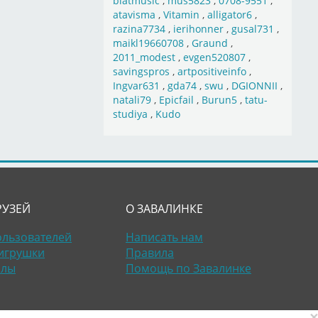
blatmusic
,
mus5823
,
0708-9551
,
atavisma
,
Vitamin
,
alligator6
,
razina7734
,
ierihonner
,
gusal731
,
maikl19660708
,
Graund
,
2011_modest
,
evgen520807
,
savingspros
,
artpositiveinfo
,
Ingvar631
,
gda74
,
swu
,
DGIONNII
,
natali79
,
Epicfail
,
Burun5
,
tatu-
studiya
,
Kudo
РУЗЕЙ
О ЗАВАЛИНКЕ
ользователей
Написать нам
игрушки
Правила
алы
Помощь по Завалинке
×