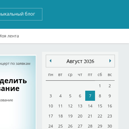
зыкальный блог
Моя лента
Август 2026
нцерт по заявкам
пн
вт
ср
чт
пт
сб
вс
еделить
вание
1
2
3
4
5
6
7
8
9
азвание
10
11
12
13
14
15
16
17
18
19
20
21
22
23
24
25
26
27
28
29
30