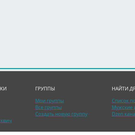
ЛКИ
ГРУППЫ
НАЙТИ Д
Мои группы
Список п
Все группы
Мужские 
Создать новую группу
Dzen кан
сквич