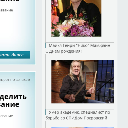
азвание
Майкл Генри "Нико" Макбрэйн -
С Днем рождения!
нцерт по заявкам
еделить
вание
Умер академик, специалист по
азвание
борьбе со СПИДом Покровский