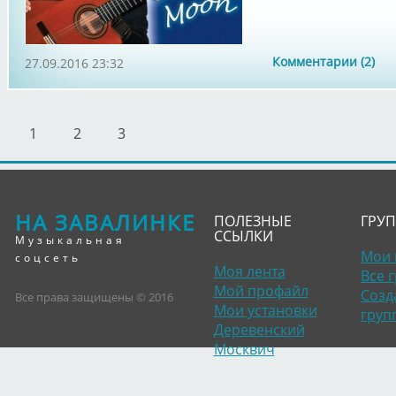
Комментарии (2)
27.09.2016 23:32
1
2
3
НА ЗАВАЛИНКЕ
ПОЛЕЗНЫЕ
ГРУ
ССЫЛКИ
Музыкальная
Мои 
соцсеть
Моя лента
Все 
Мой профайл
Созд
Все права защищены © 2016
Мои установки
груп
Деревенский
Москвич