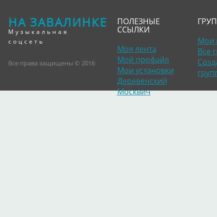
НА ЗАВАЛИНКЕ
ПОЛЕЗНЫЕ
ГРУ
ССЫЛКИ
Музыкальная
Мои 
соцсеть
Моя лента
Все 
Мой профайл
Созд
Все права защищены © 2016
Мои установки
груп
Деревенский
Москвич