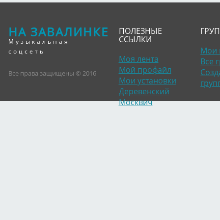
НА ЗАВАЛИНКЕ
ПОЛЕЗНЫЕ
ГРУ
ССЫЛКИ
Музыкальная
Мои 
соцсеть
Моя лента
Все 
Мой профайл
Созд
Все права защищены © 2016
Мои установки
груп
Деревенский
Москвич