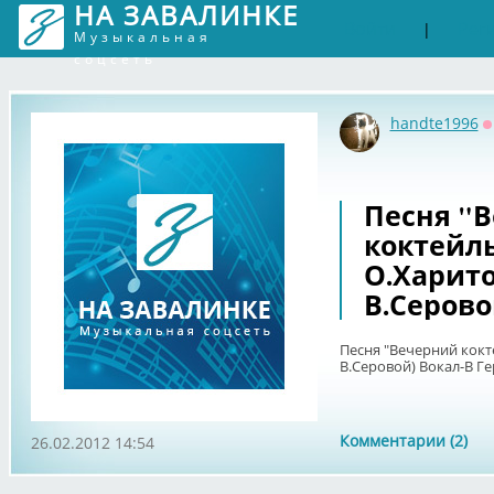
НА ЗАВАЛИНКЕ
Войти
Рег
|
Музыкальная
соцсеть
handte1996
О
Песня "
коктейль
О.Харито
В.Серово
Песня "Вечерний кокте
В.Серовой) Вокал-В Г
Комментарии (2)
26.02.2012 14:54