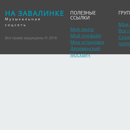
НА ЗАВАЛИНКЕ
ПОЛЕЗНЫЕ
ГРУ
ССЫЛКИ
Музыкальная
Мои 
соцсеть
Моя лента
Все 
Мой профайл
Созд
Все права защищены © 2016
Мои установки
груп
Деревенский
Москвич