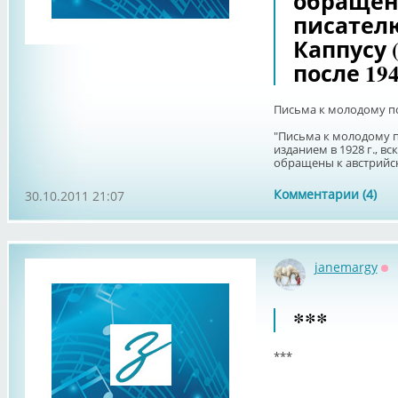
обращен
писател
Каппусу (
после 194
Письма к молодому п
"Письма к молодому 
изданием в 1928 г., в
обращены к австрийск
Комментарии (4)
30.10.2011 21:07
janemargy
Оф
***
***