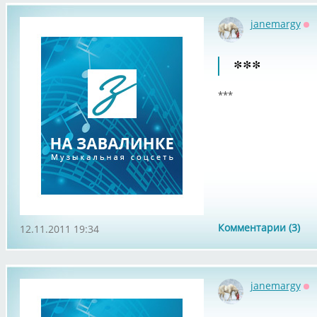
janemargy
Оф
***
***
Комментарии (3)
12.11.2011 19:34
janemargy
Оф