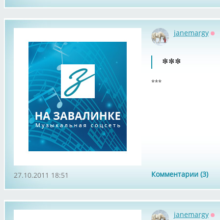
janemargy
Оф
***
***
Комментарии (3)
27.10.2011 18:51
janemargy