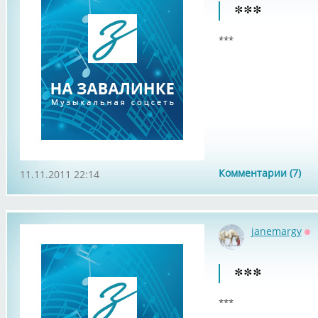
***
***
Комментарии (7)
11.11.2011 22:14
janemargy
Оф
***
***