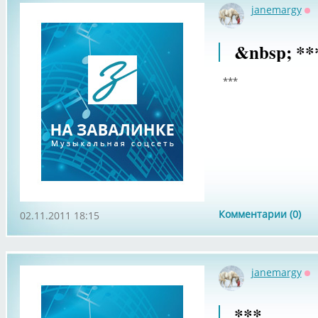
janemargy
Оф
&nbsp; **
***
Комментарии (0)
02.11.2011 18:15
janemargy
Оф
***