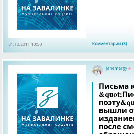
Комментарии (3)
31.10.2011 10:50
janemargy
Оф
Письма к
&quot;Пи
поэту&qu
вышли о
изданием 
после см