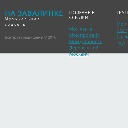
НА ЗАВАЛИНКЕ
ПОЛЕЗНЫЕ
ГРУ
ССЫЛКИ
Музыкальная
Мои 
соцсеть
Моя лента
Все 
Мой профайл
Созд
Все права защищены © 2016
Мои установки
груп
Деревенский
Москвич