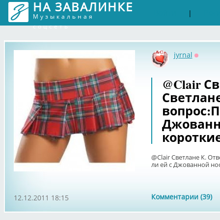
НА ЗАВАЛИНКЕ
Войти
Рег
|
Музыкальная
соцсеть
jyrnal
Оффла
@Clair С
Светлане
вопрос:П
Джованн
коротки
@Clair Светлане К. От
ли ей с Джованной но
Комментарии (39)
12.12.2011 18:15