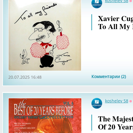
koshelev 58
О
Xavier Cug
To All My 
Комментарии (2)
20.07.2025 16:48
koshelev 58
О
The Majest
Of 20 Years