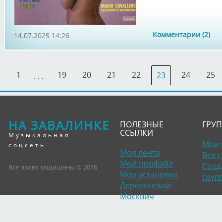
Комментарии (2)
14.07.2025 14:26
1
19
20
21
22
24
25
23
. . .
НА ЗАВАЛИНКЕ
ПОЛЕЗНЫЕ
ГРУ
ССЫЛКИ
Музыкальная
Мои 
соцсеть
Моя лента
Все 
Мой профайл
Созд
Все права защищены © 2016
Мои установки
груп
Деревенский
Москвич