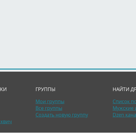
ЛКИ
ГРУППЫ
НАЙТИ Д
Мои группы
Список п
Все группы
Мужские 
Создать новую группу
Dzen кан
сквич