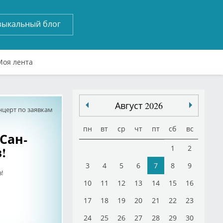
зыкальный блог
Моя лента
Август 2026
нцерт по заявкам
пн
вт
ср
чт
пт
сб
вс
Сан-
!
1
2
3
4
5
6
7
8
9
!
10
11
12
13
14
15
16
17
18
19
20
21
22
23
24
25
26
27
28
29
30