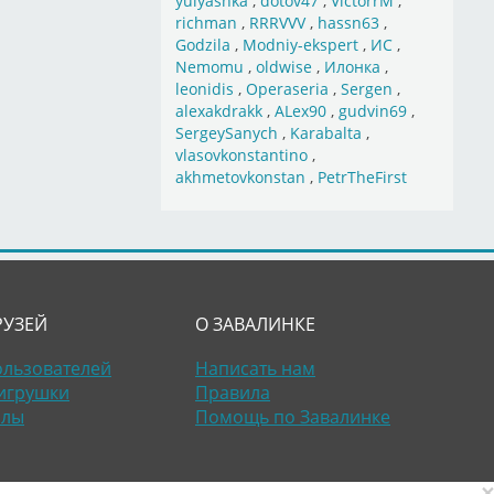
yulyashka
,
dotov47
,
VictorrM
,
richman
,
RRRVVV
,
hassn63
,
Godzila
,
Modniy-ekspert
,
ИС
,
Nemomu
,
oldwise
,
Илонка
,
leonidis
,
Operaseria
,
Sergen
,
alexakdrakk
,
ALex90
,
gudvin69
,
SergeySanych
,
Karabalta
,
vlasovkonstantino
,
akhmetovkonstan
,
PetrTheFirst
РУЗЕЙ
О ЗАВАЛИНКЕ
ользователей
Написать нам
игрушки
Правила
алы
Помощь по Завалинке
×