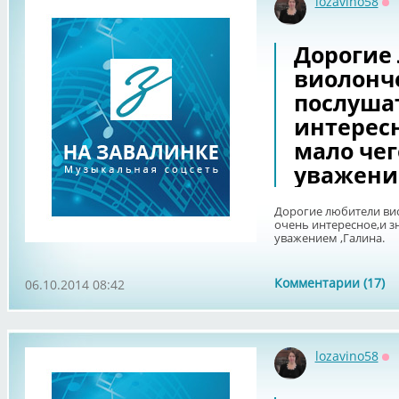
lozavino58
Оф
Дорогие
виолонч
послушат
интересн
мало чег
уважение
Дорогие любители ви
очень интересное,и з
уважением ,Галина.
Комментарии (17)
06.10.2014 08:42
lozavino58
Оф