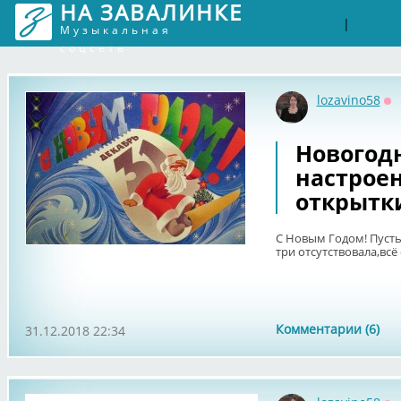
НА ЗАВАЛИНКЕ
Войти
Рег
|
Музыкальная
соцсеть
lozavino58
Оф
Новогод
настроен
открытк
С Новым Годом! Пусть 
три отсутствовала,вс
Комментарии (6)
31.12.2018 22:34