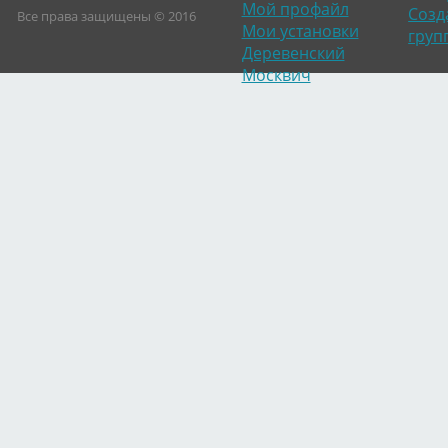
Мой профайл
Созд
Все права защищены © 2016
Мои установки
груп
Деревенский
Москвич