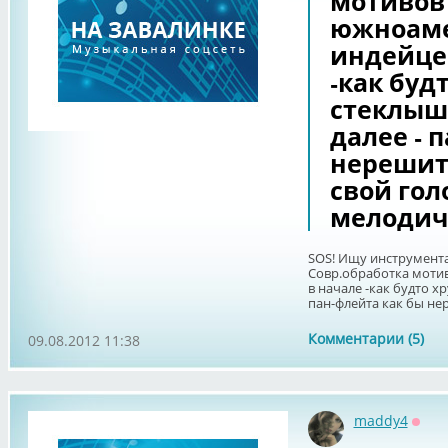
мотивов
южноаме
индейцев
-как буд
стеклыш
далее - 
нерешит
свой гол
мелодич
SOS! Ищу инструментал
Совр.обработка моти
в начале -как будто х
пан-флейта как бы нер
Комментарии (5)
09.08.2012 11:38
maddy4
Офф