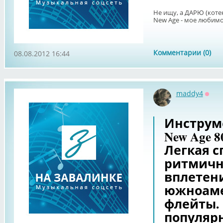
Не ищу, а ДАРЮ (коте
New Age - мое любимо
Комментарии (0)
08.08.2012 16:44
maddy4
Офф
Инструм
New Age 8
Легкая с
ритмичн
вплетен
южноаме
флейты.
популярн