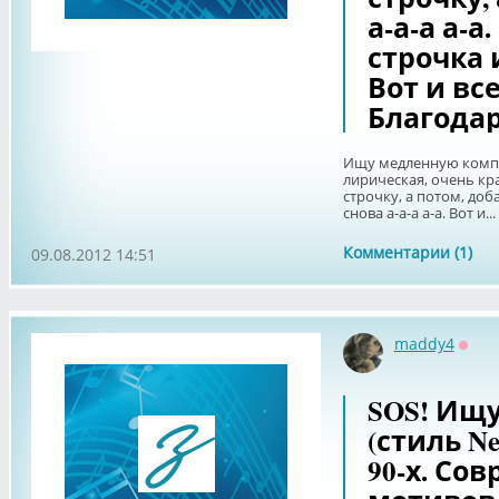
а-а-а а-а
строчка и
Вот и все
Благодар
Ищу медленную компо
лирическая, очень кр
строчку, а потом, доба
снова а-а-а а-а. Вот и...
Комментарии (1)
09.08.2012 14:51
maddy4
Офф
SOS! Ищ
(стиль Ne
90-х. Со