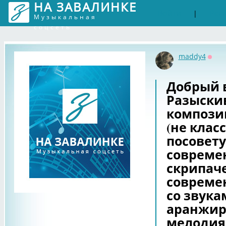
НА ЗАВАЛИНКЕ
Войти
Рег
|
Музыкальная
соцсеть
maddy4
Офф
Добрый в
Разыски
компози
(не клас
посовету
совреме
скрипач
современ
со звука
аранжир
мелодиям