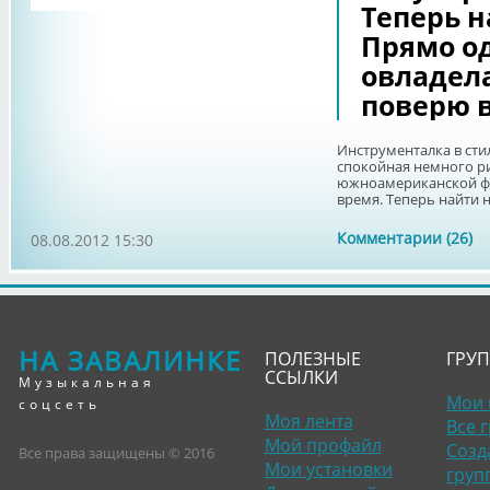
Теперь н
Прямо о
овладела
поверю в
Инструменталка в стил
спокойная немного р
южноамериканской фл
время. Теперь найти не
Комментарии (26)
08.08.2012 15:30
НА ЗАВАЛИНКЕ
ПОЛЕЗНЫЕ
ГРУ
ССЫЛКИ
Музыкальная
Мои 
соцсеть
Моя лента
Все 
Мой профайл
Созд
Все права защищены © 2016
Мои установки
груп