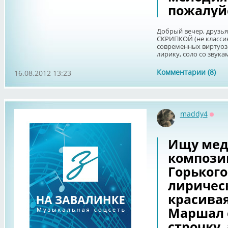
пожалуй
Добрый вечер, друзь
СКРИПКОЙ (не классику
современных виртуоз
лирику, соло со звука
Комментарии (8)
16.08.2012 13:23
maddy4
Офф
Ищу мед
компози
Горького
лирическ
красивая
Маршал 
строчку,