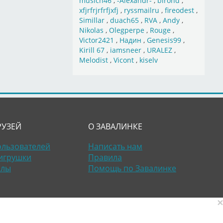
musich46
,
-Alexandr-
,
birond
,
xfjrfrjrfrfjxfj
,
ryssmailru
,
fireodest
,
Simillar
,
duach65
,
RVA
,
Andy
,
Nikolas
,
Olegperpe
,
Rouge
,
Victor2421
,
Надин
,
Genesis99
,
Kirill 67
,
iamsneer
,
URALEZ
,
Melodist
,
Vicont
,
kiselv
РУЗЕЙ
О ЗАВАЛИНКЕ
ользователей
Написать нам
игрушки
Правила
алы
Помощь по Завалинке
×