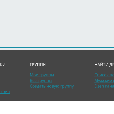
ЛКИ
ГРУППЫ
НАЙТИ Д
Мои группы
Список п
Все группы
Мужские 
Создать новую группу
Dzen кан
сквич