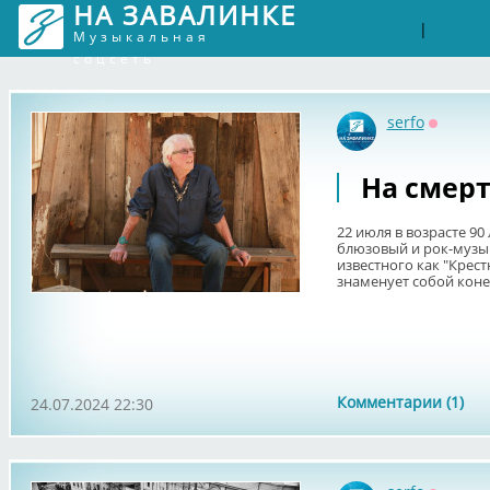
НА ЗАВАЛИНКЕ
Войти
Рег
|
Музыкальная
соцсеть
serfo
Оффлай
На смер
22 июля в возрасте 9
блюзовый и рок-музы
известного как "Крес
знаменует собой коне
Комментарии (1)
24.07.2024 22:30