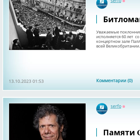
serfo
Оффлай
Битлома
Уважаемые поклонники
исполняется 60 лет с
концертном зале Палл
всей Великобритании. С
Комментарии (0)
13.10.2023 01:53
serfo
Оффлай
Памяти C