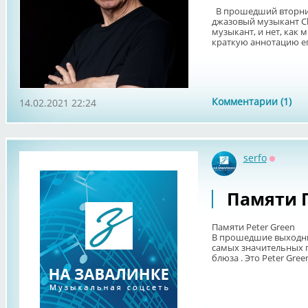
В прошедший вторни
джазовый музыкант Ch
музыкант, и нет, как 
краткую аннотацию его
Комментарии (1)
14.02.2021 22:24
serfo
Оффлай
Памяти 
Памяти Peter Green
В прошедшие выходные
самых значительных г
блюза . Это Peter Green