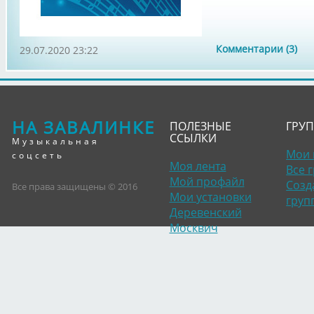
Комментарии (3)
29.07.2020 23:22
НА ЗАВАЛИНКЕ
ПОЛЕЗНЫЕ
ГРУ
ССЫЛКИ
Музыкальная
Мои 
соцсеть
Моя лента
Все 
Мой профайл
Созд
Все права защищены © 2016
Мои установки
груп
Деревенский
Москвич