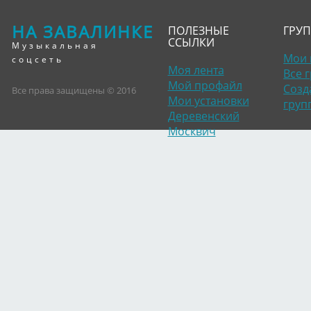
НА ЗАВАЛИНКЕ
ПОЛЕЗНЫЕ
ГРУ
ССЫЛКИ
Музыкальная
Мои 
соцсеть
Моя лента
Все 
Мой профайл
Созд
Все права защищены © 2016
Мои установки
груп
Деревенский
Москвич