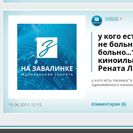
mikt26
Оффл
у кого е
не больн
больно..
киноиль
Рената 
у кого есть песенка:"а
одноимённого киноил
Комментарии (6)
19.06.2011 12:15