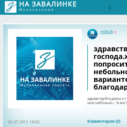
НА ЗАВАЛИНКЕ
Войти
Рег
|
Музыкальная
соцсеть
mikt26
Оффл
здравст
господа.
попросит
небольно
вариант
благодар
здравствуйте,дамы и 
мне небольно..."в ан
Комментарии (0)
02.07.2011 18:02