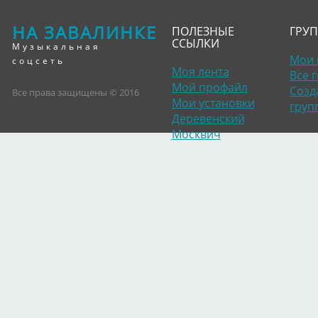
НА ЗАВАЛИНКЕ
ПОЛЕЗНЫЕ
ГРУ
ССЫЛКИ
Музыкальная
Мои 
соцсеть
Моя лента
Все 
Мой профайл
Созд
Все права защищены © 2016
Мои установки
груп
Деревенский
Москвич