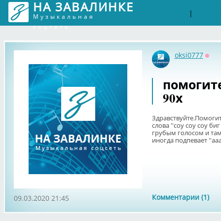
НА ЗАВАЛИНКЕ
Войти
Рег
|
Музыкальная
соцсеть
oksi0777
Офф
помогите
90х
Здравствуйте.Помогит
слова ''соу соу соу би
грубым голосом и там
иногда подпевает ''ааа
Комментарии (1)
09.03.2020 21:45