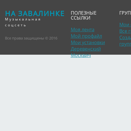
НА ЗАВАЛИНКЕ
ПОЛЕЗНЫЕ
ГРУ
ССЫЛКИ
Музыкальная
Мои 
соцсеть
Моя лента
Все 
Мой профайл
Созд
Все права защищены © 2016
Мои установки
груп
Деревенский
Москвич