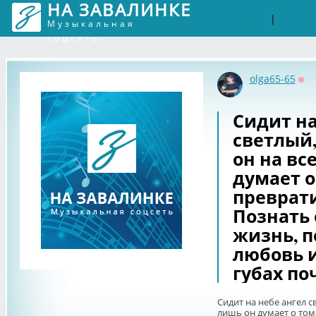
НА ЗАВАЛИНКЕ
Войти
Рег
|
Музыкальная
соцсеть
olga65-65
Оф
Сидит на
светлый,
он на вс
думает о
преврати
Познать 
жизнь, п
любовь и
губах по
Сидит на небе ангел св
лишь он думает о том,