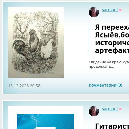
sarmant
Офф
Я переех
Ясыёв,б
историч
артефак
Свидание на краю хут
продолжить...
Комментарии (3)
13.12.2023 20:58
sarmant
Офф
Гитарис