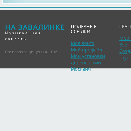
НА ЗАВАЛИНКЕ
ПОЛЕЗНЫЕ
ГРУ
ССЫЛКИ
Музыкальная
Мои 
соцсеть
Моя лента
Все 
Мой профайл
Созд
Все права защищены © 2016
Мои установки
груп
Деревенский
Москвич