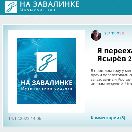
НА ЗАВАЛИНКЕ
Войти
Рег
|
Музыкальная
соцсеть
sarmant
Офф
Я переех
Ясырёв 2
В прошлом году у мен
врачи посоветовали с
загазованный Ростов-
чистым воздухом. Что я
Комментарии (8)
14.12.2023 14:06