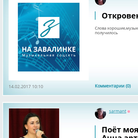
Офф
Открове
Слова хорошие,музыка
получилось
Комментарии (0)
14.02.2017 10:10
sarmant
Офф
Поёт мо
Анна,арт