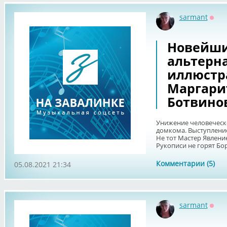
sarmant
Офф
Новейш
альтерн
иллюстр
Маргари
Ботвино
Унижение человеческо
домкома. Выступление
Не тот Мастер Явлени
Рукописи не горят Борь
Комментарии (5)
05.08.2021 21:34
sarmant
Офф