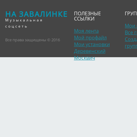
НА ЗАВАЛИНКЕ
ПОЛЕЗНЫЕ
ГРУ
ССЫЛКИ
Музыкальная
Мои 
соцсеть
Моя лента
Все 
Мой профайл
Созд
Все права защищены © 2016
Мои установки
груп
Деревенский
Москвич